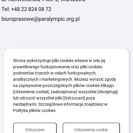
Tel: +48 22 824 08 72
biuroprasowe@paralympic.org.pl
Igrzyska Paralimpijskie
O nas
Projekty
Strona wykorzystuje pliki cookies własne w celu jej
prawidłowego funkcjonowania oraz pliki cookies
Kwalifikacje ZSK
Kluby
Aktualności
Galeria
podmiotów trzecich w celach funkcjonalnych,
Edukacja
Guttmanny
Kontakt
analitycznych i marketingowych. Możesz wyrazić zgodę
na zapisywanie poszczególnych plików cookies klikając
[Ustawienia cookie], zaakceptować wszystkie [Akceptuję]
lub odrzucić wszystkie pliki [Odrzucam] poza
Polityka Ochrony Dzieci
Sygnaliści
niezbędnymi. Szczegółowe informacje znajdziesz w
Polityka plików cookie
Polityka prywatności
Polityka plików cookies
Odrzucam
Ustawienia cookie