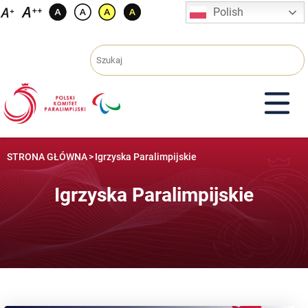
Przejdź
Polish
do
treści
STRONA GŁÓWNA
>
Igrzyska Paralimpijskie
Igrzyska Paralimpijskie