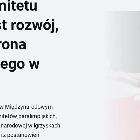
mitetu
t rozwój,
rona
iego w
tu w Międzynarodowym
tetów paralimpijskich,
i narodowej w igrzyskach
h z postanowień