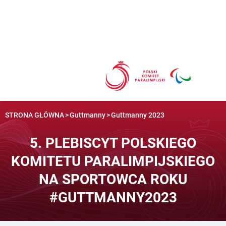
Przejdź
do
treści
STRONA GŁÓWNA
>
Guttmanny
>
Guttmanny 2023
5. PLEBISCYT POLSKIEGO
KOMITETU PARALIMPIJSKIEGO
NA SPORTOWCA ROKU
#GUTTMANNY2023