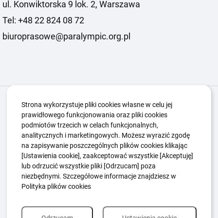
ul. Konwiktorska 9 lok. 2, Warszawa
Tel: +48 22 824 08 72
biuroprasowe@paralympic.org.pl
Igrzyska Paralimpijskie
O nas
Projekty
Strona wykorzystuje pliki cookies własne w celu jej
prawidłowego funkcjonowania oraz pliki cookies
Kwalifikacje ZSK
Kluby
Aktualności
Galeria
podmiotów trzecich w celach funkcjonalnych,
Edukacja
Guttmanny
Kontakt
analitycznych i marketingowych. Możesz wyrazić zgodę
na zapisywanie poszczególnych plików cookies klikając
[Ustawienia cookie], zaakceptować wszystkie [Akceptuję]
lub odrzucić wszystkie pliki [Odrzucam] poza
Polityka Ochrony Dzieci
Sygnaliści
niezbędnymi. Szczegółowe informacje znajdziesz w
Polityka plików cookie
Polityka prywatności
Polityka plików cookies