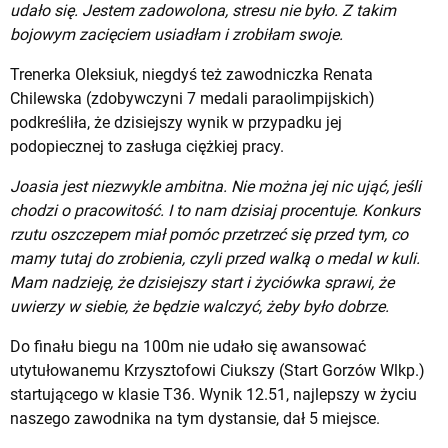
udało się. Jestem zadowolona, stresu nie było. Z takim
bojowym zacięciem usiadłam i zrobiłam swoje.
Trenerka Oleksiuk, niegdyś też zawodniczka Renata
Chilewska (zdobywczyni 7 medali paraolimpijskich)
podkreśliła, że dzisiejszy wynik w przypadku jej
podopiecznej to zasługa ciężkiej pracy.
Joasia jest niezwykle ambitna. Nie można jej nic ująć, jeśli
chodzi o pracowitość. I to nam dzisiaj procentuje. Konkurs
rzutu oszczepem miał pomóc przetrzeć się przed tym, co
mamy tutaj do zrobienia, czyli przed walką o medal w kuli.
Mam nadzieję, że dzisiejszy start i życiówka sprawi, że
uwierzy w siebie, że będzie walczyć, żeby było dobrze.
Do finału biegu na 100m nie udało się awansować
utytułowanemu Krzysztofowi Ciukszy (Start Gorzów Wlkp.)
startującego w klasie T36. Wynik 12.51, najlepszy w życiu
naszego zawodnika na tym dystansie, dał 5 miejsce.