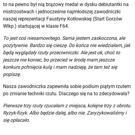
to na pewno był nią brązowy medal w dysku debiutantki na
mistrzostwach i jednocześnie najmłodszej zawodniczki
naszej reprezentacji Faustyny Kotłowskiej (Start Gorzów
Wlkp.) startującej w klasie F64.
To jest coś niesamowitego. Sama jestem zaskoczona, ale
pozytywnie. Bardzo się cieszę. Do końca nie wiedziałam, jak
będą wyglądały rzuty przeciwniczki. Ale jest ok, choć to
jeszcze nie koniec, bo przecież w środę mam jeszcze
konkurs pchnięcia kulą i mam nadzieję, że tam też się
popiszę.
Nasza zawodniczka zapewniła sobie podium piątym rzutem
po zmianie techniki rzutu. Dlaczego się na to zdecydowała?
Pierwsze trzy rzuty rzucałam z miejsca, kolejne trzy z obrotu.
Ryzyk-fizyk. Albo będzie dalej, albo nie. Zaryzykowaliśmy i
się opłacało.