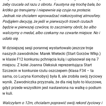
żeby rzucała od razu z obrotu. Faustyna się trochę bała, bo
krótko go trenujemy i niepewnie się czuje na protezie.
Jednak nie chciałem wprowadzać niekorzystnej atmosfery.
Podjąłem decyzję, że jeśli w pierwszych trzech rzutach
będzie w pierwszej czwórce, to zaczniemy obrót, bo albo
walczymy o medal, albo czekamy na czwarte miejsce. No i
udało się.
W dzisiejszej sesji porannej wystartowało jeszcze troje
naszych zawodników. Marek Wietecki (Start Gorzów Wlkp.)
w klasie F12 konkursu pchnięcia kulą i uplasował się na 7
miejscu. Z kolei Joanna Oleksiuk reprezentująca Start
Szczecin w konkursie rzutu oszczepem (klasa F34 – ta
sama, co Lucyna Kornobys) była 8, ale zrobiła swój życiowy
wynik. Zawodniczka przyznała, że dla niej było to kluczowe,
gdyż przede wszystkim jest nastawiona na walkę o podium
w kuli.
Walczyłam o 12m, chciałam poprawić swój rekord życiowy i