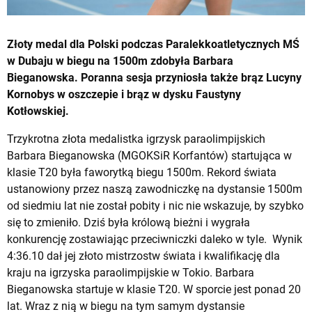
Złoty medal dla Polski podczas Paralekkoatletycznych MŚ
w Dubaju w biegu na 1500m zdobyła Barbara
Bieganowska. Poranna sesja przyniosła także brąz Lucyny
Kornobys w oszczepie i brąz w dysku Faustyny
Kotłowskiej.
Trzykrotna złota medalistka igrzysk paraolimpijskich
Barbara Bieganowska (MGOKSiR Korfantów) startująca w
klasie T20 była faworytką biegu 1500m. Rekord świata
ustanowiony przez naszą zawodniczkę na dystansie 1500m
od siedmiu lat nie został pobity i nic nie wskazuje, by szybko
się to zmieniło. Dziś była królową bieżni i wygrała
konkurencję zostawiając przeciwniczki daleko w tyle. Wynik
4:36.10 dał jej złoto mistrzostw świata i kwalifikację dla
kraju na igrzyska paraolimpijskie w Tokio. Barbara
Bieganowska startuje w klasie T20. W sporcie jest ponad 20
lat. Wraz z nią w biegu na tym samym dystansie