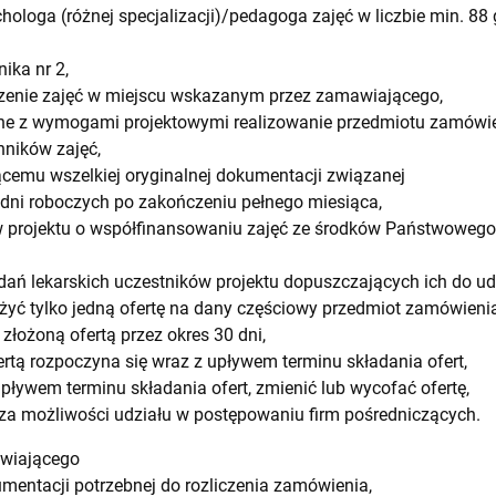
ologa (różnej specjalizacji)/pedagoga zajęć w liczbie min. 88 
nika nr 2,
zenie zajęć w miejscu wskazanym przez zamawiającego,
odne z wymogami projektowymi realizowanie przedmiotu zamówi
nników zajęć,
cemu wszelkiej oryginalnej dokumentacji związanej
dni roboczych po zakończeniu pełnego miesiąca,
w projektu o współfinansowaniu zajęć ze środków Państwowego 
dań lekarskich uczestników projektu dopuszczających ich do udz
yć tylko jedną ofertę na dany częściowy przedmiot zamówienia
złożoną ofertą przez okres 30 dni,
ertą rozpoczyna się wraz z upływem terminu składania ofert,
ływem terminu składania ofert, zmienić lub wycofać ofertę,
za możliwości udziału w postępowaniu firm pośredniczących.
awiającego
umentacji potrzebnej do rozliczenia zamówienia,