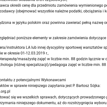
wca określi cenę dla przedmiotu zamówienia wymienionego pon
codawcy (obejmować wszystkie należne podatki, obciążenia i ko
ządzona w języku polskim oraz powinna zawierać pełną nazwę 
zględniać poniższe elementy w zakresie zamówienia dotycząc
nera/instruktora LA lub innej dyscypliny sportowej warsztatów 
ie w okresie 01-12.03.2019 r.,
oterapeutę/masażystę zajęć w liczbie min. 88 godzin łącznie w o
hologa (różnej specjalizacji)/pedagoga zajęć w liczbie min. 88
kontaktu z potencjalnymi Wykonawcami
tów w sprawie niniejszego zapytania jest P. Bartosz Sójka:
org.pl
tować się we wszelkich sprawach, dotyczących prowadzonego 
ymania niniejszego dokumentu, aż do rozstrzygnięcia wyboru