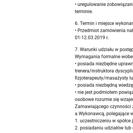
• uregulowanie zobowiązan
terminie.
6. Termin i miejsce wykon
• Przedmiot zamówienia nal
01-12.03.2019 r.
7. Warunki udziału w post
Wymagania formalne wobe
• posiada niezbędne uprawn
trenera/instruktora dyscypl
fizjoterapeuty/masażysty lu
• posiada niezbędną wiedz
• nie jest podmiotem powi
osobowe rozumie się wzaj
Zamawiającego czynności 
a Wykonawcą, polegające w
1. uczestniczeniu w spółce 
2. posiadaniu udziałów lub 