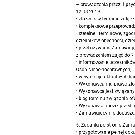
– prowadzenia przez 1 psych
12.03.2019 r.
• złożenie w terminie załącz
• kompleksowe przeprowad
• rzetelne i terminowe, zg
dzienników obecności, dzie
• przekazywanie Zamawiają
z prowadzeniem zajęć do 7 
• informowanie uczestnikó
Osób Niepełnosprawnych,
• weryfikacja aktualnych ba
• Wykonawca ma prawo złoż
• Wykonawca jest związany 
• bieg terminu związania of
• Wykonawca może, przed up
• Zamawiający nie dopuszc
5. Zadania po stronie Zam
• przygotowanie pełnej dok