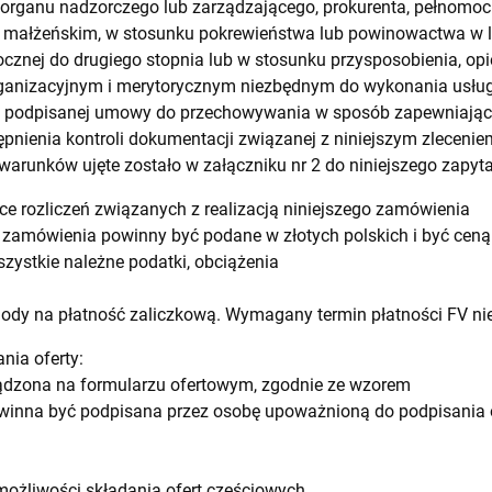
ka organu nadzorczego lub zarządzającego, prokurenta, pełnomoc
 małżeńskim, w stosunku pokrewieństwa lub powinowactwa w lin
cznej do drugiego stopnia lub w stosunku przysposobienia, opiek
rganizacyjnym i merytorycznym niezbędnym do wykonania usług
h podpisanej umowy do przechowywania w sposób zapewniający
pnienia kontroli dokumentacji związanej z niniejszym zleceniem
arunków ujęte zostało w załączniku nr 2 do niniejszego zapyta
ce rozliczeń związanych z realizacją niniejszego zamówienia
 zamówienia powinny być podane w złotych polskich i być ceną
ystkie należne podatki, obciążenia
dy na płatność zaliczkową. Wymagany termin płatności FV nie 
nia oferty:
ządzona na formularzu ofertowym, zgodnie ze wzorem
powinna być podpisana przez osobę upoważnioną do podpisania o
ożliwości składania ofert częściowych,