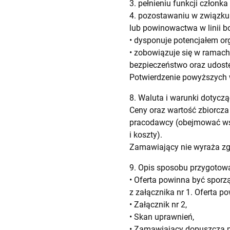
3. pełnieniu funkcji człon
4. pozostawaniu w związku
lub powinowactwa w linii bo
• dysponuje potencjałem o
• zobowiązuje się w ramac
bezpieczeństwo oraz udostę
Potwierdzenie powyższych w
8. Waluta i warunki dotyczą
Ceny oraz wartość zbiorcza
pracodawcy (obejmować wsz
i koszty).
Zamawiający nie wyraża zgo
9. Opis sposobu przygotowa
• Oferta powinna być spor
z załącznika nr 1. Oferta 
• Załącznik nr 2,
• Skan uprawnień,
• Zamawiający dopuszcza m