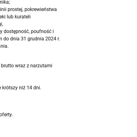
nika;
ii prostej, pokrewieństwa
i lub kurateli
i,
 dostępność, poufność i
 do dnia 31 grudnia 2024 r.
nia.
 brutto wraz z narzutami
krótszy niż 14 dni.
ferty.