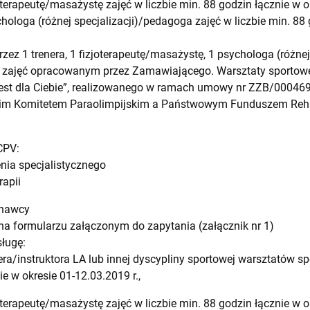
terapeutę/masażystę zajęć w liczbie min. 88 godzin łącznie w ok
ologa (różnej specjalizacji)/pedagoga zajęć w liczbie min. 88 
ez 1 trenera, 1 fizjoterapeutę/masażystę, 1 psychologa (różnej
zajęć opracowanym przez Zamawiającego. Warsztaty sportow
 jest dla Ciebie”, realizowanego w ramach umowy nr ZZB/000469
im Komitetem Paraolimpijskim a Państwowym Funduszem Rehab
CPV:
nia specjalistycznego
rapii
onawcy
y na formularzu załączonym do zapytania (załącznik nr 1)
ługę:
era/instruktora LA lub innej dyscypliny sportowej warsztatów 
ie w okresie 01-12.03.2019 r.,
terapeutę/masażystę zajęć w liczbie min. 88 godzin łącznie w ok