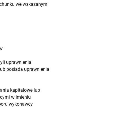
 rachunku we wskazanym
ów
yli uprawnienia
 lub posiada uprawnienia
nia kapitałowe lub
cymi w imieniu
yboru wykonawcy