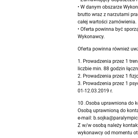
• W danym obszarze Wykona
brutto wraz z narzutami pra
całej wartości zamówienia.
• Oferta powinna być spor
Wykonawcy.
Oferta powinna również uw
1. Prowadzenia przez 1 tre
liczbie min. 88 godzin łączn
2. Prowadzenia przez 1 fizj
3. Prowadzenia przez 1 psyc
01-12.03.2019 r.
10 .Osoba uprawniona do 
Osobą uprawnioną do kontak
e-mail:
b.sojka@paralympic.
Z w/w osobą należy kontak
wykonawcy od momentu otrz