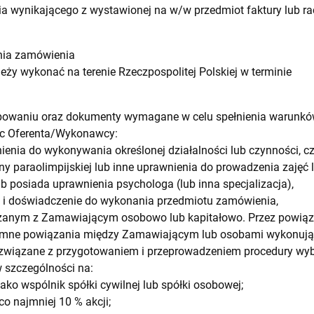
ia wynikającego z wystawionej na w/w przedmiot faktury lub
ania zamówienia
eży wykonać na terenie Rzeczpospolitej Polskiej w terminie
ępowaniu oraz dokumenty wymagane w celu spełnienia warunk
c Oferenta/Wykonawcy:
ienia do wykonywania określonej działalności lub czynności, cz
iny paraolimpijskiej lub inne uprawnienia do prowadzenia zajęć
b posiada uprawnienia psychologa (lub inna specjalizacja),
ę i doświadczenie do wykonania przedmiotu zamówienia,
ązanym z Zamawiającym osobowo lub kapitałowo. Przez powiąza
emne powiązania między Zamawiającym lub osobami wykonują
związane z przygotowaniem i przeprowadzeniem procedury w
 szczególności na:
jako wspólnik spółki cywilnej lub spółki osobowej;
co najmniej 10 % akcji;