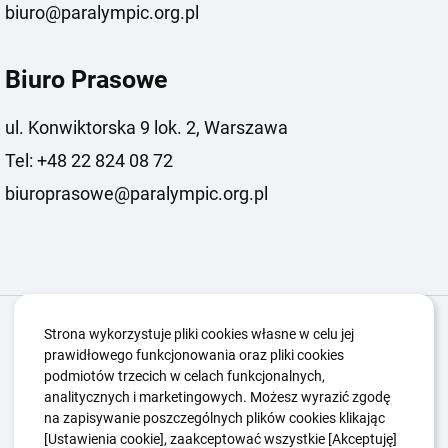
biuro@paralympic.org.pl
Biuro Prasowe
ul. Konwiktorska 9 lok. 2, Warszawa
Tel: +48 22 824 08 72
biuroprasowe@paralympic.org.pl
Igrzyska Paralimpijskie
O nas
Projekty
Strona wykorzystuje pliki cookies własne w celu jej
prawidłowego funkcjonowania oraz pliki cookies
Kwalifikacje ZSK
Kluby
Aktualności
Galeria
podmiotów trzecich w celach funkcjonalnych,
Edukacja
Guttmanny
Kontakt
analitycznych i marketingowych. Możesz wyrazić zgodę
na zapisywanie poszczególnych plików cookies klikając
[Ustawienia cookie], zaakceptować wszystkie [Akceptuję]