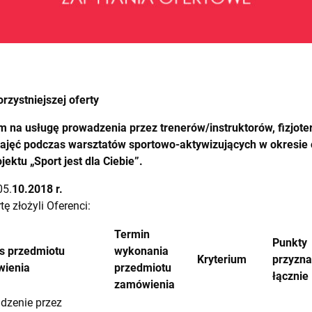
rzystniejszej oferty
m na usługę
prowadzenia przez trenerów/instruktorów, fizjot
ęć podczas warsztatów sportowo-aktywizujących w okresie o
ektu „Sport jest dla Ciebie”.
05.
10.2018 r.
tę złożyli Oferenci:
Termin
Punkty
s przedmiotu
wykonania
Kryterium
przyzn
ienia
przedmiotu
łącznie
zamówienia
dzenie przez