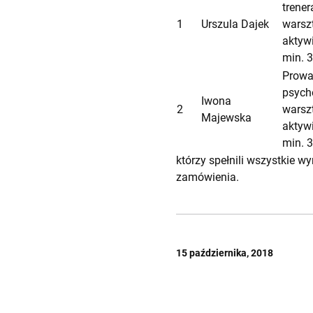
trener
1
Urszula Dajek
warsz
aktywi
min. 
Prowa
psych
Iwona
2
warsz
Majewska
aktywi
min. 
którzy spełnili wszystkie 
zamówienia.
15 października, 2018