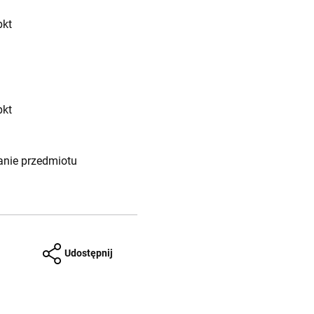
pkt
pkt
nanie przedmiotu
Udostępnij