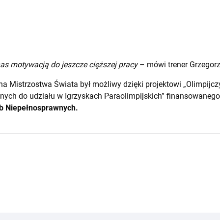
as motywacją do jeszcze cięższej pracy
– mówi trener Grzegor
a Mistrzostwa Świata był możliwy dzięki projektowi „Olimpijc
ych do udziału w Igrzyskach Paraolimpijskich” finansowaneg
ób Niepełnosprawnych.