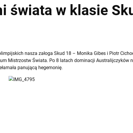
i świata w klasie Sk
olimpijskich nasza załoga Skud 18 – Monika Gibes i Piotr Cich
um Mistrzostw Świata. Po 8 latach dominacji Australijczyków 
zełamała panującą hegemonię.