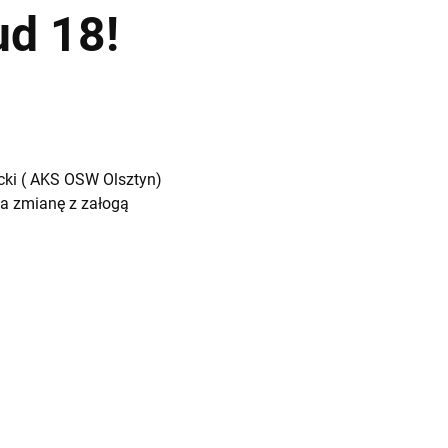
ud 18!
ocki ( AKS OSW Olsztyn)
na zmianę z załogą