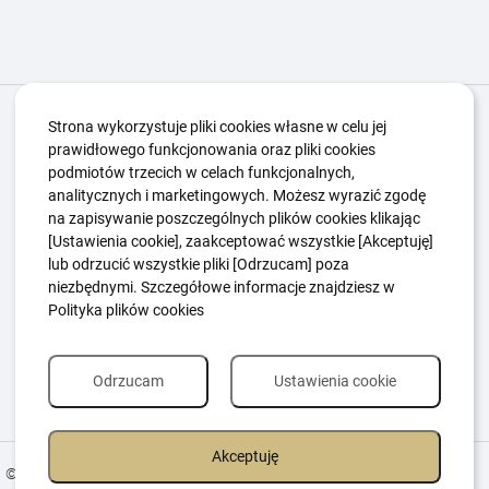
Igrzyska Paralimpijskie
O nas
Projekty
Strona wykorzystuje pliki cookies własne w celu jej
prawidłowego funkcjonowania oraz pliki cookies
Kwalifikacje ZSK
Kluby
Aktualności
Galeria
podmiotów trzecich w celach funkcjonalnych,
Edukacja
Guttmanny
Kontakt
analitycznych i marketingowych. Możesz wyrazić zgodę
na zapisywanie poszczególnych plików cookies klikając
[Ustawienia cookie], zaakceptować wszystkie [Akceptuję]
lub odrzucić wszystkie pliki [Odrzucam] poza
Polityka Ochrony Dzieci
Sygnaliści
niezbędnymi. Szczegółowe informacje znajdziesz w
Polityka plików cookie
Polityka prywatności
Polityka plików cookies
Odrzucam
Ustawienia cookie
Akceptuję
© 2026 All Rights Reserved.