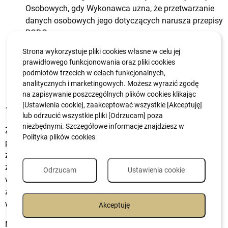
Osobowych, gdy Wykonawca uzna, że przetwarzanie
danych osobowych jego dotyczących narusza przepisy
RODO.
Strona wykorzystuje pliki cookies własne w celu jej
Dane osobowe Wykonawcy nie będą poddawane
prawidłowego funkcjonowania oraz pliki cookies
zautomatyzowanemu podejmowaniu decyzji w tym
podmiotów trzecich w celach funkcjonalnych,
profilowaniu oraz nie będą przekazywane poza teren
analitycznych i marketingowych. Możesz wyrazić zgodę
Europejskiego Obszaru Gospodarczego
na zapisywanie poszczególnych plików cookies klikając
[Ustawienia cookie], zaakceptować wszystkie [Akceptuję]
19.
Uwagi końcowe
lub odrzucić wszystkie pliki [Odrzucam] poza
niezbędnymi. Szczegółowe informacje znajdziesz w
Z możliwości realizacji zamówienia będą wyłączone
Polityka plików cookies
podmioty, które powiązane są
z beneficjentem lub osobami upoważnionymi do zaciągania
zobowiązań w imieniu beneficjenta lub osobami
Odrzucam
Ustawienia cookie
wykonującymi w imieniu beneficjenta czynności, związane
z przygotowaniem i przeprowadzeniem procedury wyboru
wykonawcy osobowo lub kapitałowo.
Akceptuję
Niniejsze ogłoszenie nie jest ogłoszeniem w rozumieniu