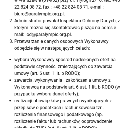
w Warszawie (01-952) przy ul. Trylogii 2/16. tel.: +48
22 824 08 72, fax.: +48 22 824 08 71, e-mail:
biuro@paralympic.org.pl
.
Administrator powołał Inspektora Ochrony Danych, z
którym można się skontaktować pisząc na adres e-
mail:
iod@paralympic.org.pl
.
Przetwarzanie danych osobowych Wykonawcy
odbędzie się w następujących celach:
wyboru Wykonawcy spośród nadesłanych ofert na
podstawie czynności zmierzających do zawarcia
umowy (art. 6 ust. 1 lit. b RODO);
zawarcia, wykonywania i zakończenia umowy z
Wykonawcą na podstawie art. 6 ust. 1 lit. b RODO (w
przypadku wyboru danej oferty);
realizacji obowiązków prawnych wynikających z
przepisów o podatkach i rachunkowości tzn.
rozliczenia finansowego i podatkowego (np.
rozliczenie faktur lub rachunków, odprowadzenie