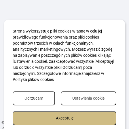
Igrzyska Paralimpijskie
O nas
Projekty
Strona wykorzystuje pliki cookies własne w celu jej
prawidłowego funkcjonowania oraz pliki cookies
Kwalifikacje ZSK
Kluby
Aktualności
Galeria
podmiotów trzecich w celach funkcjonalnych,
Edukacja
Guttmanny
Kontakt
analitycznych i marketingowych. Możesz wyrazić zgodę
na zapisywanie poszczególnych plików cookies klikając
[Ustawienia cookie], zaakceptować wszystkie [Akceptuję]
lub odrzucić wszystkie pliki [Odrzucam] poza
Polityka Ochrony Dzieci
Sygnaliści
niezbędnymi. Szczegółowe informacje znajdziesz w
Polityka plików cookie
Polityka prywatności
Polityka plików cookies
Odrzucam
Ustawienia cookie
Akceptuję
© 2026 All Rights Reserved.
Realizacja
Estima
group