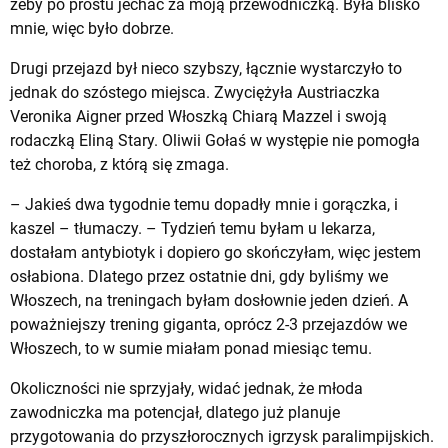
żeby po prostu jechać za moją przewodniczką. Była blisko
mnie, więc było dobrze.
Drugi przejazd był nieco szybszy, łącznie wystarczyło to
jednak do szóstego miejsca. Zwyciężyła Austriaczka
Veronika Aigner przed Włoszką Chiarą Mazzel i swoją
rodaczką Eliną Stary. Oliwii Gołaś w występie nie pomogła
też choroba, z którą się zmaga.
– Jakieś dwa tygodnie temu dopadły mnie i gorączka, i
kaszel – tłumaczy. – Tydzień temu byłam u lekarza,
dostałam antybiotyk i dopiero go skończyłam, więc jestem
osłabiona. Dlatego przez ostatnie dni, gdy byliśmy we
Włoszech, na treningach byłam dosłownie jeden dzień. A
poważniejszy trening giganta, oprócz 2-3 przejazdów we
Włoszech, to w sumie miałam ponad miesiąc temu.
Okoliczności nie sprzyjały, widać jednak, że młoda
zawodniczka ma potencjał, dlatego już planuje
przygotowania do przyszłorocznych igrzysk paralimpijskich.