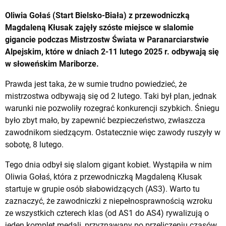
Oliwia Gołaś (Start Bielsko-Biała) z przewodniczką
Magdaleną Kłusak zajęły szóste miejsce w slalomie
gigancie podczas Mistrzostw Świata w Paranarciarstwie
Alpejskim, które w dniach 2-11 lutego 2025 r. odbywają się
w słoweńskim Mariborze.
Prawda jest taka, że w sumie trudno powiedzieć, że
mistrzostwa odbywają się od 2 lutego. Taki był plan, jednak
warunki nie pozwoliły rozegrać konkurencji szybkich. Śniegu
było zbyt mało, by zapewnić bezpieczeństwo, zwłaszcza
zawodnikom siedzącym. Ostatecznie więc zawody ruszyły w
sobotę, 8 lutego.
Tego dnia odbył się slalom gigant kobiet. Wystąpiła w nim
Oliwia Gołaś, która z przewodniczką Magdaleną Kłusak
startuje w grupie osób słabowidzących (AS3). Warto tu
zaznaczyć, że zawodniczki z niepełnosprawnością wzroku
ze wszystkich czterech klas (od AS1 do AS4) rywalizują o
jeden komplet medali, przyznawany po przeliczeniu czasów