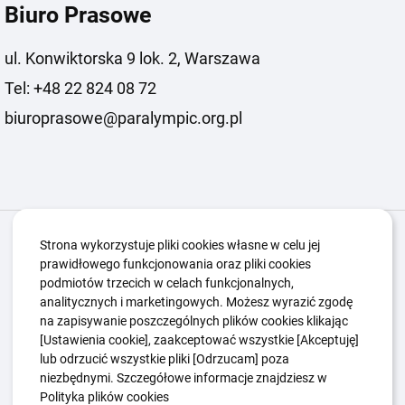
Biuro Prasowe
ul. Konwiktorska 9 lok. 2, Warszawa
Tel: +48 22 824 08 72
biuroprasowe@paralympic.org.pl
Igrzyska Paralimpijskie
O nas
Projekty
Strona wykorzystuje pliki cookies własne w celu jej
prawidłowego funkcjonowania oraz pliki cookies
Kwalifikacje ZSK
Kluby
Aktualności
Galeria
podmiotów trzecich w celach funkcjonalnych,
Edukacja
Guttmanny
Kontakt
analitycznych i marketingowych. Możesz wyrazić zgodę
na zapisywanie poszczególnych plików cookies klikając
[Ustawienia cookie], zaakceptować wszystkie [Akceptuję]
lub odrzucić wszystkie pliki [Odrzucam] poza
Polityka Ochrony Dzieci
Sygnaliści
niezbędnymi. Szczegółowe informacje znajdziesz w
Polityka plików cookie
Polityka prywatności
Polityka plików cookies