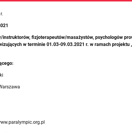
r.
2021
/instruktorów, fizjoterapeutów/masażystów, psychologów pr
izujących w terminie 01.03-09.03.2021 r. w ramach projektu „
ącego:
ki
6 Warszawa
www.paralympic.org.pl