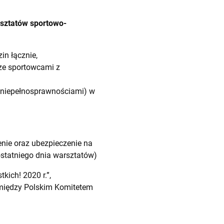
sztatów sportowo-
zin łącznie,
ze sportowcami z
 niepełnosprawnościami) w
enie oraz ubezpieczenie na
ostatniego dnia warsztatów)
ich! 2020 r.”,
między Polskim Komitetem