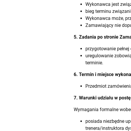
Wykonawca jest związa
bieg terminu związani
Wykonawca może, prze
Zamawiający nie dopu
5. Zadania po stronie Zam
przygotowanie pełnej 
uregulowanie zobowią
terminie.
6. Termin i miejsce wykon
Przedmiot zamówienia
7. Warunki udziału w pos
Wymagania formalne wobe
posiada niezbędne upr
trenera/instruktora d