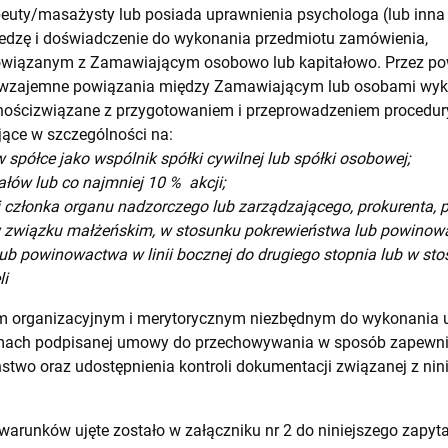
peuty/masażysty lub posiada uprawnienia psychologa (lub inna 
edzę i doświadczenie do wykonania przedmiotu zamówienia,
owiązanym z Zamawiającym osobowo lub kapitałowo. Przez pow
 wzajemne powiązania między Zamawiającym lub osobami wyk
ościzwiązane z przygotowaniem i przeprowadzeniem procedu
ące w szczególności na:
 spółce jako wspólnik spółki cywilnej lub spółki osobowej;
ałów lub co najmniej 10 % akcji;
ji członka organu nadzorczego lub zarządzającego, prokurenta, 
związku małżeńskim, w stosunku pokrewieństwa lub powinowact
ub powinowactwa w linii bocznej do drugiego stopnia lub w sto
li
m organizacyjnym i merytorycznym niezbędnym do wykonania u
amach podpisanej umowy do przechowywania w sposób zapewni
stwo oraz udostępnienia kontroli dokumentacji związanej z nin
arunków ujęte zostało w załączniku nr 2 do niniejszego zapyta