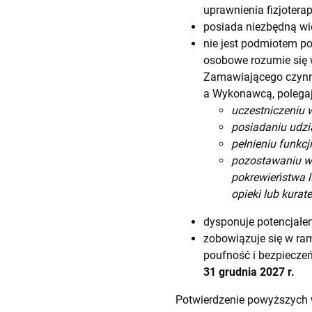
uprawnienia fizjotera
posiada niezbędną wi
nie jest podmiotem p
osobowe rozumie się
Zamawiającego czynn
a Wykonawcą, polegaj
uczestniczeniu w
posiadaniu udzi
pełnieniu funkc
pozostawaniu w 
pokrewieństwa l
opieki lub kurate
dysponuje potencjałe
zobowiązuje się w r
poufność i bezpieczeń
31 grudnia 2027 r.
Potwierdzenie powyższych w