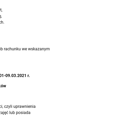
t,
,
ch.
 lub rachunku we wskazanym
01-09.03.2021 r.
nków
, czyli uprawnienia
zajęć lub posiada