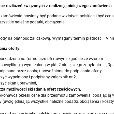
ące rozliczeń związanych z realizacją niniejszego zamówienia
 zamówienia powinny być podane w złotych polskich i być ceną
ystkie należne podatki, obciążenia
dy na płatność zaliczkową. Wymagany termin płatności FV nie 
nia oferty:
porządzona na formularzu ofertowym, zgodnie ze wzorem
z specyfikacją wymienioną w pkt. 2 niniejszego zapytania – „Op
odpisana przez osobę upoważnioną do podpisania oferty.
czyć wypełniony i podpisany załącznik nr 2,
czyć skan uprawnień,
a możliwości składania ofert częściowych,
onawca określi cenę dla przedmiotu zamówienia, podając ją w
(uwzględniając wszystkie należne podatki, obciążenia i koszty),
porządzona w języku polskim oraz powinna zawierać pełną na