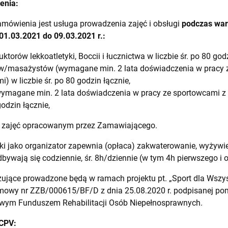
enia:
mówienia jest usługa prowadzenia zajęć i obsługi
podczas war
01.03.2021 do 09.03.2021 r.:
uktorów lekkoatletyki, Boccii i łucznictwa w liczbie śr. po 80 god
tów/masażystów (wymagane min. 2 lata doświadczenia w pracy 
) w liczbie śr. po 80 godzin łącznie,
wymagane min. 2 lata doświadczenia w pracy ze sportowcami z
godzin łącznie,
zajęć opracowanym przez Zamawiającego.
ski jako organizator zapewnia (opłaca) zakwaterowanie, wyżywi
bywają się codziennie, śr. 8h/dziennie (w tym 4h pierwszego i 
ujące prowadzone będą w ramach projektu pt. „Sport dla Wszystk
owy nr ZZB/000615/BF/D z dnia 25.08.2020 r. podpisanej po
wym Funduszem Rehabilitacji Osób Niepełnosprawnych.
 CPV: