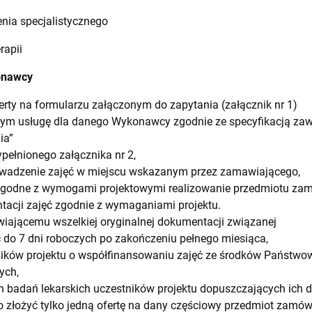
enia specjalistycznego
rapii
onawcy
ferty na formularzu załączonym do zapytania (załącznik nr 1)
cym usługę dla danego Wykonawcy zgodnie ze specyfikacją zawa
ia”
ypełnionego załącznika nr 2,
wadzenie zajęć w miejscu wskazanym przez zamawiającego,
, zgodne z wymogami projektowymi realizowanie przedmiotu za
acji zajęć zgodnie z wymaganiami projektu.
ającemu wszelkiej oryginalnej dokumentacji związanej
 do 7 dni roboczych po zakończeniu pełnego miesiąca,
ików projektu o współfinansowaniu zajęć ze środków Państwow
ych,
h badań lekarskich uczestników projektu dopuszczających ich do
łożyć tylko jedną ofertę na dany częściowy przedmiot zamówi