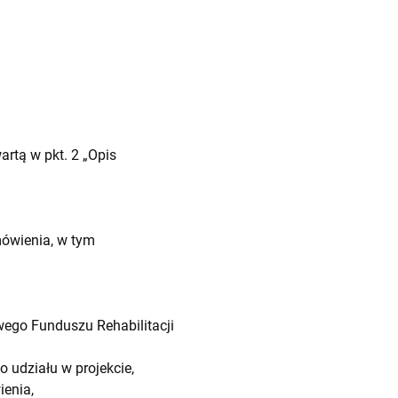
rtą w pkt. 2 „Opis
mówienia, w tym
ego Funduszu Rehabilitacji
 udziału w projekcie,
enia,