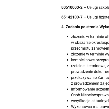
80510000-2
– Usługi szkol
85142100-7
– Usługi fizjote
4. Zadania po stronie Wyk
złożenie w terminie o
w obszarze określają
przedmiotu zamówien
złożenie w terminie w
kompleksowe przepro
rzetelne i terminowe
prowadzenie dokument
przekazywanie Zamawi
z prowadzeniem zajęć
informowanie uczestn
Osób Niepełnosprawn
weryfikacja aktualnyc
Wykonawca ma prawo z