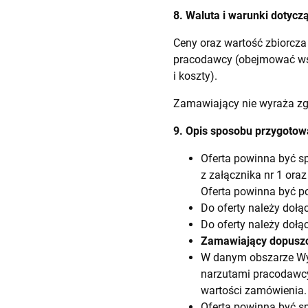
8. Waluta i warunki dotycz
Ceny oraz wartość zbiorcza
pracodawcy (obejmować wsz
i koszty).
Zamawiający nie wyraża zgo
9. Opis sposobu przygotowa
Oferta powinna być s
z załącznika nr 1 ora
Oferta powinna być p
Do oferty należy dołą
Do oferty należy dołą
Zamawiający dopuszcz
W danym obszarze Wyk
narzutami pracodawcy 
wartości zamówienia.
Oferta powinna być s