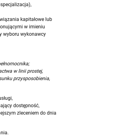
specjalizacja),
iązania kapitałowe lub
onującymi w imieniu
ry wyboru wykonawcy
pełnomocnika;
wa w linii prostej,
sunku przysposobienia,
sługi,
ający dostępność,
iejszym zleceniem do dnia
nia.