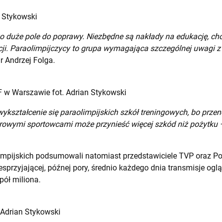
n Stykowski
zo duże pole do poprawy. Niezbędne są nakłady na edukację, cho
cji. Paraolimpijczycy to grupa wymagająca szczególnej uwagi z
r Andrzej Folga.
F w Warszawie fot. Adrian Stykowski
wykształcenie się paraolimpijskich szkół treningowych, bo prze
rowymi sportowcami może przynieść więcej szkód niż pożytku 
impijskich podsumowali natomiast przedstawiciele TVP oraz Po
sprzyjającej, późnej pory, średnio każdego dnia transmisje ogl
pół miliona.
 Adrian Stykowski