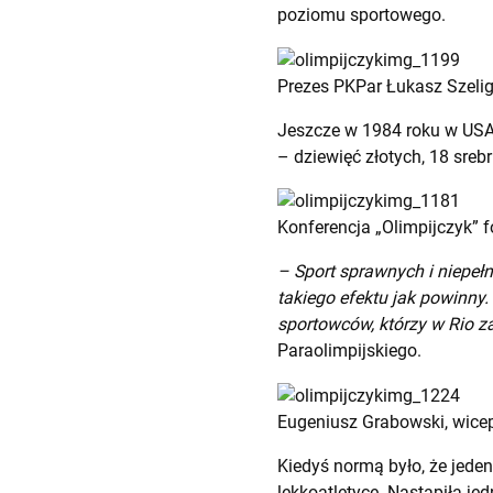
poziomu sportowego.
Prezes PKPar Łukasz Szeli
Jeszcze w 1984 roku w USA s
– dziewięć złotych, 18 srebr
Konferencja „Olimpijczyk” f
– Sport sprawnych i niepeł
takiego efektu jak powinny.
sportowców, którzy w Rio za
Paraolimpijskiego.
Eugeniusz Grabowski, wicep
Kiedyś normą było, że jede
lekkoatletyce. Nastąpiła jed