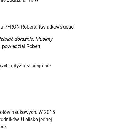
zesa PFRON Roberta Kwiatkowskiego
działać doraźnie. Musimy
 powiedział Robert
ych, gdyż bez niego nie
społów naukowych. W 2015
dników. U blisko jednej
zne.