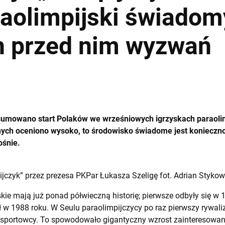
raolimpijski świadom
h przed nim wyzwań
mowano start Polaków we wrześniowych igrzyskach paraolimp
ych oceniono wysoko, to środowisko świadome jest konieczno
ośnie.
ijczyk” przez prezesa PKPar Łukasza Szeligę fot. Adrian Stykow
skie mają już ponad półwieczną historię; pierwsze odbyły się w 
 w 1988 roku. W Seulu paraolimpijczycy po raz pierwszy rywal
i sportowcy. To spowodowało gigantyczny wzrost zainteresowan