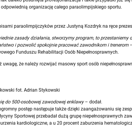
dpowiednią organizację całego paraolimpijskiego sportu.
dpisami paraolimpijczyków przez Justyną Kozdryk na ręce pre
ednie zasady działania, stworzymy program, to przestaniemy 
państwo i pozwolić spokojnie pracować zawodnikom i trenerom
–
wowego Funduszu Rehabilitacji Osób Niepełnosprawnych.
ż uwagę, że należy rozwijać masowy sport osób niepełnosprawn
.
owski fot. Adrian Stykowski
się do 500-osobowej zawodowej enklawy
– dodał.
 ogromny postęp następuje także dzięki zaangażowaniu się ze
dycyny Sportowej przebadał dużą grupę niepełnosprawnych zawo
urzenia kardiologiczne, a u 20 procent zaburzenia hematologic