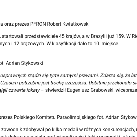
ga oraz prezes PFRON Robert Kwiatkowski
tartowali przedstawiciele 45 krajów, a w Brazylii już 159. W R
nych i 12 brązowych. W klasyfikacji dało to 10. miejsce.
ot. Adrian Stykowski
nosprawnych rządzi się tymi samymi prawami. Zdarza się, że la
 Czasem potrzebne jest trochę szczęścia. Dobitnie przekonało s
jęli czwarte lokaty
– stwierdził Eugeniusz Grabowski, wiceprez
rezes Polskiego Komitetu Paraolimpijskiego fot. Adrian Stykow
n zawodnik zdobywał po kilka medali w różnych konkurencjach, 
nak daleko posunięta profesjonalizacja i takie przypadki już się