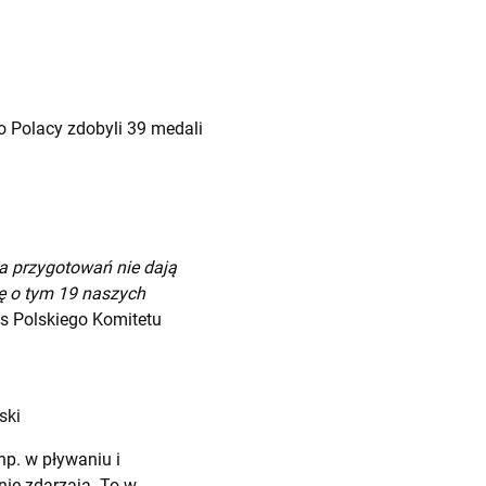
io Polacy zdobyli 39 medali
ta przygotowań nie dają
ię o tym 19 naszych
es Polskiego Komitetu
ski
np. w pływaniu i
 nie zdarzają. To w