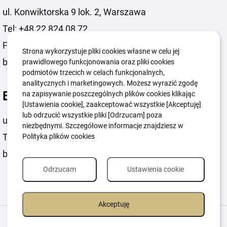
ul. Konwiktorska 9 lok. 2, Warszawa
Tel: +48 22 824 08 72
Fax: +48 22 824 08 71
Strona wykorzystuje pliki cookies własne w celu jej
biuro@paralympic.org.pl
prawidłowego funkcjonowania oraz pliki cookies
podmiotów trzecich w celach funkcjonalnych,
analitycznych i marketingowych. Możesz wyrazić zgodę
Biuro Prasowe
na zapisywanie poszczególnych plików cookies klikając
[Ustawienia cookie], zaakceptować wszystkie [Akceptuję]
lub odrzucić wszystkie pliki [Odrzucam] poza
ul. Konwiktorska 9 lok. 2, Warszawa
niezbędnymi. Szczegółowe informacje znajdziesz w
Tel: +48 22 824 08 72
Polityka plików cookies
biuroprasowe@paralympic.org.pl
Odrzucam
Ustawienia cookie
Akceptuję
Igrzyska Paralimpijskie
O nas
Projekty