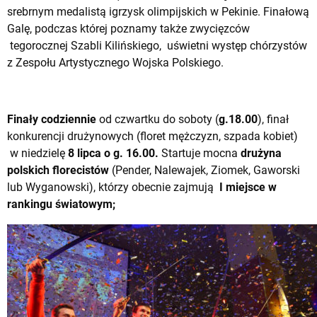
srebrnym medalistą igrzysk olimpijskich w Pekinie. Finałową
Galę, podczas której poznamy także zwycięzców
tegorocznej Szabli Kilińskiego, uświetni występ chórzystów
z Zespołu Artystycznego Wojska Polskiego.
Finały codziennie
od czwartku do soboty (
g.18.00
), finał
konkurencji drużynowych (floret mężczyzn, szpada kobiet)
w niedzielę
8 lipca o g. 16.00.
Startuje mocna
drużyna
polskich florecistów
(Pender, Nalewajek, Ziomek, Gaworski
lub Wyganowski), którzy obecnie zajmują
I miejsce w
rankingu światowym;