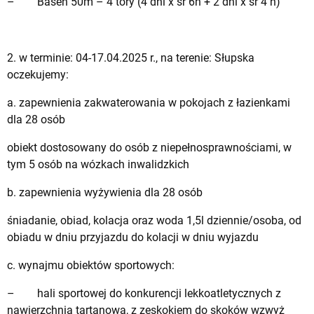
– Basen 50m – 4 tory (4 dni x śr 6h + 2 dni x śr 4 h)
2. w terminie: 04-17.04.2025 r., na terenie: Słupska
oczekujemy:
a. zapewnienia zakwaterowania w pokojach z łazienkami
dla 28 osób
obiekt dostosowany do osób z niepełnosprawnościami, w
tym 5 osób na wózkach inwalidzkich
b. zapewnienia wyżywienia dla 28 osób
śniadanie, obiad, kolacja oraz woda 1,5l dziennie/osoba, od
obiadu w dniu przyjazdu do kolacji w dniu wyjazdu
c. wynajmu obiektów sportowych:
– hali sportowej do konkurencji lekkoatletycznych z
nawierzchnią tartanową, z zeskokiem do skoków wzwyż