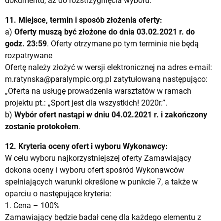
dokumentu, aż do rozstrzygnięcia wyboru.
11. Miejsce, termin i sposób złożenia oferty:
a)
Oferty muszą być złożone do dnia 03.02.2021 r. do
godz. 23:59
. Oferty otrzymane po tym terminie nie będą
rozpatrywane
Ofertę należy złożyć w wersji elektronicznej na adres e-mail:
m.ratynska@paralympic.org.pl
zatytułowaną następująco:
„Oferta na usługę prowadzenia warsztatów w ramach
projektu pt.: „Sport jest dla wszystkich! 2020r.”.
b)
Wybór ofert nastąpi w dniu 04.02.2021 r. i zakończony
zostanie protokołem
.
12. Kryteria oceny ofert i wyboru Wykonawcy:
W celu wyboru najkorzystniejszej oferty Zamawiający
dokona oceny i wyboru ofert spośród Wykonawców
spełniających warunki określone w punkcie 7, a także w
oparciu o następujące kryteria:
1. Cena – 100%
Zamawiający będzie badał cenę dla każdego elementu z