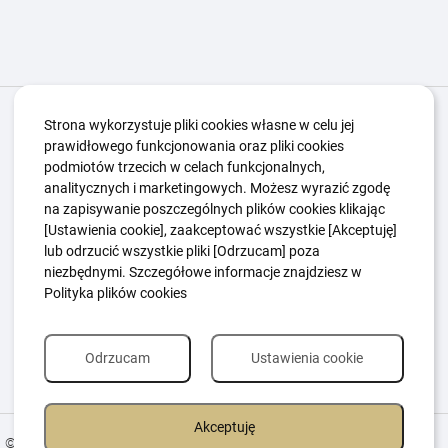
Igrzyska Paralimpijskie
O nas
Projekty
Strona wykorzystuje pliki cookies własne w celu jej
prawidłowego funkcjonowania oraz pliki cookies
Kwalifikacje ZSK
Kluby
Aktualności
Galeria
podmiotów trzecich w celach funkcjonalnych,
Edukacja
Guttmanny
Kontakt
analitycznych i marketingowych. Możesz wyrazić zgodę
na zapisywanie poszczególnych plików cookies klikając
[Ustawienia cookie], zaakceptować wszystkie [Akceptuję]
lub odrzucić wszystkie pliki [Odrzucam] poza
Polityka Ochrony Dzieci
Sygnaliści
niezbędnymi. Szczegółowe informacje znajdziesz w
Polityka plików cookie
Polityka prywatności
Polityka plików cookies
Odrzucam
Ustawienia cookie
Akceptuję
© 2026 All Rights Reserved.