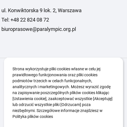
ul. Konwiktorska 9 lok. 2, Warszawa
Tel: +48 22 824 08 72
biuroprasowe@paralympic.org.pl
Igrzyska Paralimpijskie
O nas
Projekty
Strona wykorzystuje pliki cookies własne w celu jej
prawidłowego funkcjonowania oraz pliki cookies
Kwalifikacje ZSK
Kluby
Aktualności
Galeria
podmiotów trzecich w celach funkcjonalnych,
Edukacja
Guttmanny
Kontakt
analitycznych i marketingowych. Możesz wyrazić zgodę
na zapisywanie poszczególnych plików cookies klikając
[Ustawienia cookie], zaakceptować wszystkie [Akceptuję]
lub odrzucić wszystkie pliki [Odrzucam] poza
Polityka Ochrony Dzieci
Sygnaliści
niezbędnymi. Szczegółowe informacje znajdziesz w
Polityka plików cookie
Polityka prywatności
Polityka plików cookies