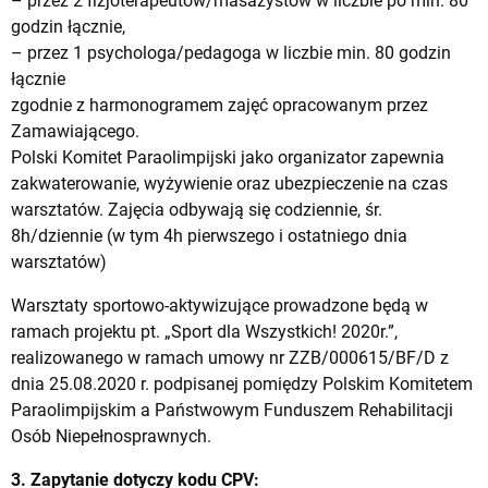
– przez 2 fizjoterapeutów/masażystów w liczbie po min. 80
godzin łącznie,
– przez 1 psychologa/pedagoga w liczbie min. 80 godzin
łącznie
zgodnie z harmonogramem zajęć opracowanym przez
Zamawiającego.
Polski Komitet Paraolimpijski jako organizator zapewnia
zakwaterowanie, wyżywienie oraz ubezpieczenie na czas
warsztatów. Zajęcia odbywają się codziennie, śr.
8h/dziennie (w tym 4h pierwszego i ostatniego dnia
warsztatów)
Warsztaty sportowo-aktywizujące prowadzone będą w
ramach projektu pt. „Sport dla Wszystkich! 2020r.”,
realizowanego w ramach umowy nr ZZB/000615/BF/D z
dnia 25.08.2020 r. podpisanej pomiędzy Polskim Komitetem
Paraolimpijskim a Państwowym Funduszem Rehabilitacji
Osób Niepełnosprawnych.
3. Zapytanie dotyczy kodu CPV: