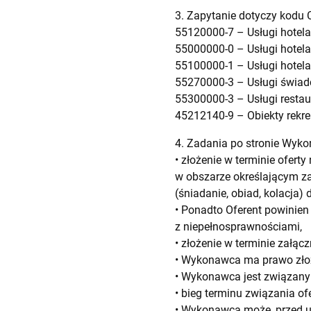
3. Zapytanie dotyczy kodu 
55120000-7 – Usługi hotelar
55000000-0 – Usługi hotelar
55100000-1 – Usługi hotela
55270000-3 – Usługi świadc
55300000-3 – Usługi restau
45212140-9 – Obiekty rekre
4. Zadania po stronie Wyk
• złożenie w terminie ofert
w obszarze określającym z
(śniadanie, obiad, kolacja
• Ponadto Oferent powinien
z niepełnosprawnościami,
• złożenie w terminie załącz
• Wykonawca ma prawo złoży
• Wykonawca jest związany 
• bieg terminu związania of
• Wykonawca może, przed up