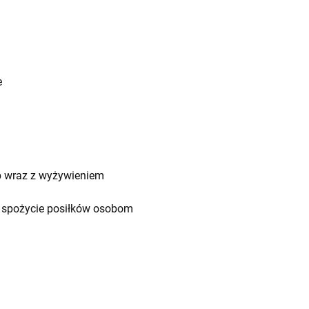
e
b wraz z wyżywieniem
 i spożycie posiłków osobom