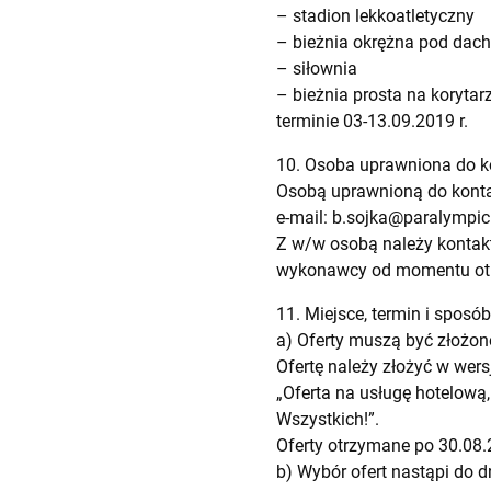
– stadion lekkoatletyczny
– bieżnia okrężna pod dac
– siłownia
– bieżnia prosta na korytar
terminie 03-13.09.2019 r.
10. Osoba uprawniona do 
Osobą uprawnioną do kontak
e-mail:
b.sojka@paralympic.
Z w/w osobą należy kontak
wykonawcy od momentu otrz
11. Miejsce, termin i sposób
a) Oferty muszą być złożone
Ofertę należy złożyć w wersj
„Oferta na usługę hotelową
Wszystkich!”.
Oferty otrzymane po 30.08.
b) Wybór ofert nastąpi do d