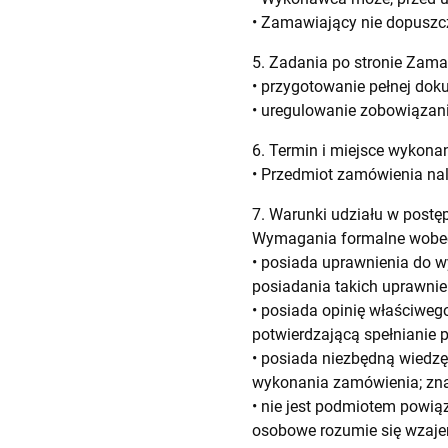
• Zamawiający nie dopuszc
5. Zadania po stronie Zam
• przygotowanie pełnej doku
• uregulowanie zobowiązan
6. Termin i miejsce wykon
• Przedmiot zamówienia nal
7. Warunki udziału w post
Wymagania formalne wobe
• posiada uprawnienia do w
posiadania takich uprawnie
• posiada opinię właściwe
potwierdzającą spełnianie 
• posiada niezbędną wiedzę
wykonania zamówienia; znaj
• nie jest podmiotem powi
osobowe rozumie się wzaj