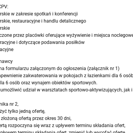
CPV:
skie w zakresie spotkań i konferencji
skie, restauracyjne i handlu detalicznego
rskie
zone przez placówki oferujące wyżywienie i miejsca noclegow
racyjne i dotyczące podawania posiłków
acyjne
onawcy
y na formularzu załączonym do ogłoszenia (załącznik nr 1)
apewnienie zakwaterowania w pokojach z łazienkami dla 6 osó
) dla 6 osób oraz wynajem obiektów sportowych.
 umożliwić udział w warsztatach sportowo-aktywizujących, jak
nika nr 2,
ć tylko jedną ofertę,
złożoną ofertą przez okres 30 dni,
ertą rozpoczyna się wraz z upływem terminu składania ofert,
ływem terminu składania ofert, zmienić lub wycofać ofertę,