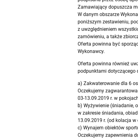
Zamawiający dopuszcza moż
W danym obszarze Wykonaw
poniższym zestawieniu, poda
z uwzględnieniem wszystkic
zamówieniu, a także zbiorc
Oferta powinna być sporzą
Wykonawcy.
Oferta powinna również uw
podpunktami dotyczącego
a) Zakwaterowanie dla 6 os
Oczekujemy zagwarantowani
03-13.09.2019 r. w pokojach
b) Wyżywienie (śniadanie, 
w zakresie śniadania, obiad
13.09.2019 r. (od kolacja w
c) Wynajem obiektów sporto
Oczekujemy zapewnienia do