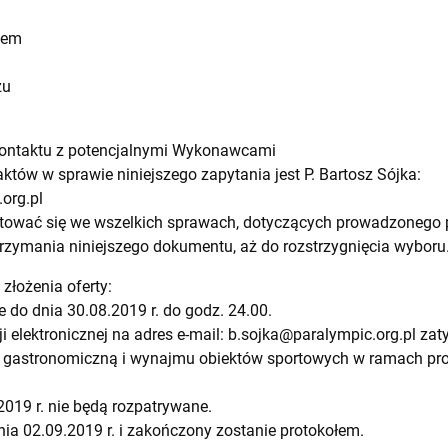
hem
zu
kontaktu z potencjalnymi Wykonawcami
tów w sprawie niniejszego zapytania jest P. Bartosz Sójka:
org.pl
tować się we wszelkich sprawach, dotyczących prowadzonego 
ymania niniejszego dokumentu, aż do rozstrzygnięcia wyboru
 złożenia oferty:
 do dnia 30.08.2019 r. do godz. 24.00.
i elektronicznej na adres e-mail:
b.sojka@paralympic.org.pl
zaty
, gastronomiczną i wynajmu obiektów sportowych w ramach proje
2019 r. nie będą rozpatrywane.
nia 02.09.2019 r. i zakończony zostanie protokołem.