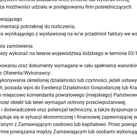
za możliwości udziału w postępowaniu firm pośredniczących.
awiającego
mentacji potrzebnej do rozliczenia,
ia wynikającego z wystawionej na w/w przedmiot faktury we w
ania zamówienia
eży wykonać na terenie województwa łódzkiego w terminie 03-1
ępowaniu oraz dokumenty wymagane w celu spełnienia warunk
c Oferenta/Wykonawcy:
ykonywania określonej działalności lub czynności, jeżeli usta
ń, posiada wpis do Ewidencji Działalności Gospodarczej lub K
go miejscowo komendanta powiatowego (miejskiego) Państwowej
przez obiekt lub teren wymagań ochrony przeciwpożarowej;
 i doświadczenie oraz potencjał techniczny, a także dysponuje
duje się w sytuacji ekonomicznej i finansowej zapewniającej
ązanym z Zamawiającym osobowo lub kapitałowo. Przez powiąza
emne powiązania między Zamawiającym lub osobami wykonują