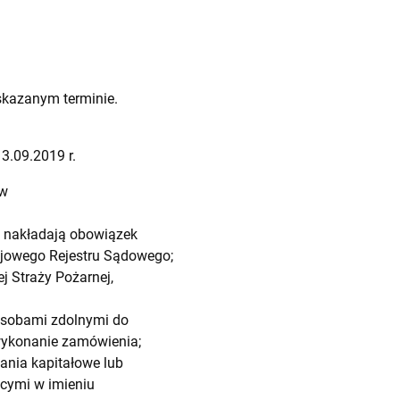
skazanym terminie.
3.09.2019 r.
ów
wy nakładają obowiązek
rajowego Rejestru Sądowego;
 Straży Pożarnej,
 osobami zdolnymi do
 wykonanie zamówienia;
nia kapitałowe lub
cymi w imieniu