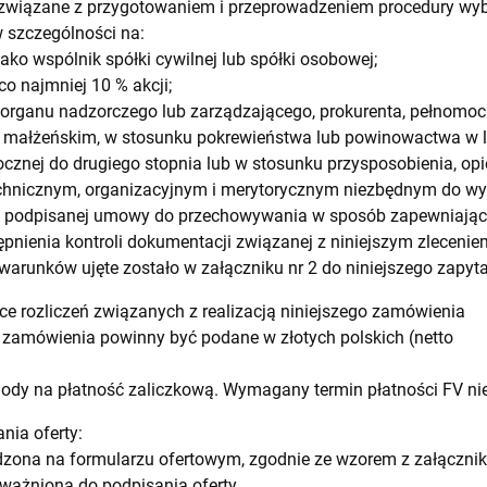
związane z przygotowaniem i przeprowadzeniem procedury w
 szczególności na:
jako wspólnik spółki cywilnej lub spółki osobowej;
co najmniej 10 % akcji;
ka organu nadzorczego lub zarządzającego, prokurenta, pełnomoc
 małżeńskim, w stosunku pokrewieństwa lub powinowactwa w lin
cznej do drugiego stopnia lub w stosunku przysposobienia, opiek
echnicznym, organizacyjnym i merytorycznym niezbędnym do wy
h podpisanej umowy do przechowywania w sposób zapewniający
pnienia kontroli dokumentacji związanej z niniejszym zleceniem
arunków ujęte zostało w załączniku nr 2 do niniejszego zapyta
ce rozliczeń związanych z realizacją niniejszego zamówienia
 zamówienia powinny być podane w złotych polskich (netto
dy na płatność zaliczkową. Wymagany termin płatności FV nie 
nia oferty:
zona na formularzu ofertowym, zgodnie ze wzorem z załącznika
ważnioną do podpisania oferty.