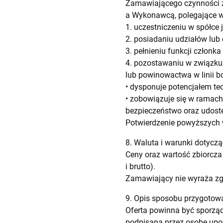
Zamawiającego czynności 
a Wykonawcą, polegające w
1. uczestniczeniu w spółce 
2. posiadaniu udziałów lub 
3. pełnieniu funkcji człon
4. pozostawaniu w związku
lub powinowactwa w linii bo
• dysponuje potencjałem t
• zobowiązuje się w ramac
bezpieczeństwo oraz udostę
Potwierdzenie powyższych w
8. Waluta i warunki dotyczą
Ceny oraz wartość zbiorcza
i brutto).
Zamawiający nie wyraża zgo
9. Opis sposobu przygotowa
Oferta powinna być sporząd
podpisana przez osobę upo