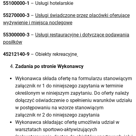
55100000-1
– Usługi hotelarskie
55270000-3
–
Usługi świadczone przez placówki oferujące
wyżywienie i miejsca noclegowe
55300000-3
–
Usługi restauracyjne i dotyczące podawania
posiłków
45212140-9
– Obiekty rekreacyjne
Zadania po stronie Wykonawcy
Wykonawca składa ofertę na formularzu stanowiącym
załącznik nr 1 do niniejszego zapytania w terminie
określonym w niniejszym zapytaniu. Do oferty należy
dołączyć oświadczenie o spełnieniu warunków udziału
w postępowaniu na wzorze stanowiącym
załącznik nr 2 do niniejszego zapytania
Wykonawca składając ofertę umożliwia udział w
warsztatach sportowo-aktywizujących