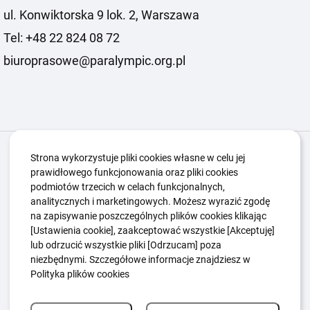
ul. Konwiktorska 9 lok. 2, Warszawa
Tel: +48 22 824 08 72
biuroprasowe@paralympic.org.pl
Igrzyska Paralimpijskie
O nas
Projekty
Strona wykorzystuje pliki cookies własne w celu jej
prawidłowego funkcjonowania oraz pliki cookies
Kwalifikacje ZSK
Kluby
Aktualności
Galeria
podmiotów trzecich w celach funkcjonalnych,
Edukacja
Guttmanny
Kontakt
analitycznych i marketingowych. Możesz wyrazić zgodę
na zapisywanie poszczególnych plików cookies klikając
[Ustawienia cookie], zaakceptować wszystkie [Akceptuję]
lub odrzucić wszystkie pliki [Odrzucam] poza
Polityka Ochrony Dzieci
Sygnaliści
niezbędnymi. Szczegółowe informacje znajdziesz w
Polityka plików cookie
Polityka prywatności
Polityka plików cookies