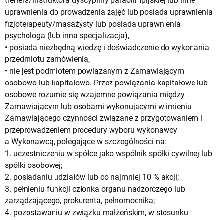
trenera/instruktora dyscypliny paraolimpijskiej lub inne
uprawnienia do prowadzenia zajęć lub posiada uprawnienia
fizjoterapeuty/masażysty lub posiada uprawnienia
psychologa (lub inna specjalizacja),
• posiada niezbędną wiedzę i doświadczenie do wykonania
przedmiotu zamówienia,
• nie jest podmiotem powiązanym z Zamawiającym
osobowo lub kapitałowo. Przez powiązania kapitałowe lub
osobowe rozumie się wzajemne powiązania między
Zamawiającym lub osobami wykonującymi w imieniu
Zamawiającego czynności związane z przygotowaniem i
przeprowadzeniem procedury wyboru wykonawcy
a Wykonawcą, polegające w szczególności na:
1. uczestniczeniu w spółce jako wspólnik spółki cywilnej lub
spółki osobowej;
2. posiadaniu udziałów lub co najmniej 10 % akcji;
3. pełnieniu funkcji członka organu nadzorczego lub
zarządzającego, prokurenta, pełnomocnika;
4. pozostawaniu w związku małżeńskim, w stosunku