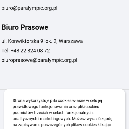
biuro@paralympic.org.pl
Biuro Prasowe
ul. Konwiktorska 9 lok. 2, Warszawa
Tel: +48 22 824 08 72
biuroprasowe@paralympic.org.pl
Igrzyska Paralimpijskie
O nas
Projekty
Strona wykorzystuje pliki cookies własne w celu jej
prawidłowego funkcjonowania oraz pliki cookies
Kwalifikacje ZSK
Kluby
Aktualności
Galeria
podmiotów trzecich w celach funkcjonalnych,
Edukacja
Guttmanny
Kontakt
analitycznych i marketingowych. Możesz wyrazić zgodę
na zapisywanie poszczególnych plików cookies klikając