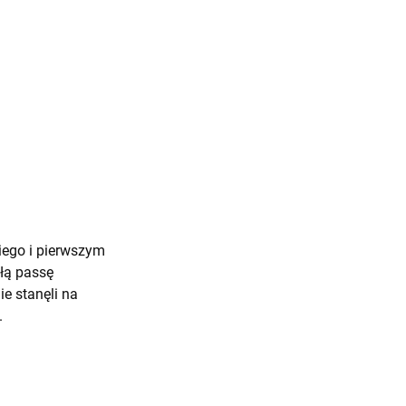
kiego i pierwszym
złą passę
ie stanęli na
.