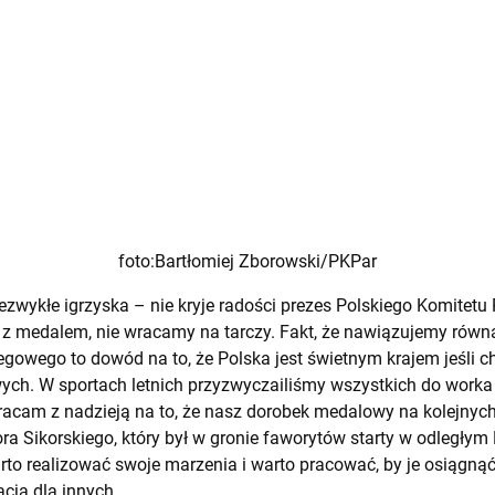
foto:Bartłomiej Zborowski/PKPar
niezwykłe igrzyska – nie kryje radości prezes Polskiego Komitetu
 z medalem, nie wracamy na tarczy. Fakt, że nawiązujemy równ
iegowego to dowód na to, że Polska jest świetnym krajem jeśli 
ch. W sportach letnich przyzwyczailiśmy wszystkich do worka
 Wracam z nadzieją na to, że nasz dorobek medalowy na kolejnyc
ora Sikorskiego, który był w gronie faworytów starty w odległy
to realizować swoje marzenia i warto pracować, by je osiągną
acją dla innych.