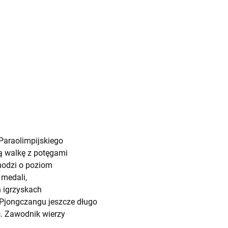
 Paraolimpijskiego
ą walkę z potęgami
chodzi o poziom
 medali,
h igrzyskach
m Pjongczangu jeszcze długo
ć. Zawodnik wierzy