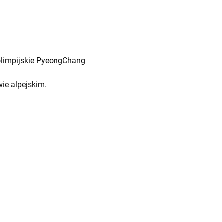
aolimpijskie PyeongChang
wie alpejskim.