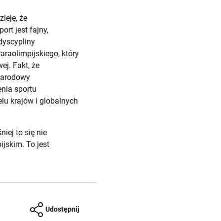
ieję, że
rt jest fajny,
dyscypliny
raolimpijskiego, który
ej. Fakt, że
narodowy
enia sportu
elu krajów i globalnych
iej to się nie
ijskim. To jest
Udostępnij