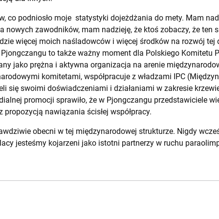
w, co podniosło moje statystyki dojeżdżania do mety. Mam nadz
a nowych zawodników, mam nadzieję, że ktoś zobaczy, że ten spo
ędzie więcej moich naśladowców i więcej środków na rozwój tej 
 Pjongczangu to także ważny moment dla Polskiego Komitetu Pa
gany jako prężna i aktywna organizacja na arenie międzynarodow
ynarodowymi komitetami, współpracuje z władzami IPC (Między
ieli się swoimi doświadczeniami i działaniami w zakresie krzewi
dialnej promocji sprawiło, że w Pjongczangu przedstawiciele wi
z propozycją nawiązania ścisłej współpracy.
awdziwie obecni w tej międzynarodowej strukturze. Nigdy wcześn
acy jesteśmy kojarzeni jako istotni partnerzy w ruchu paraolimp