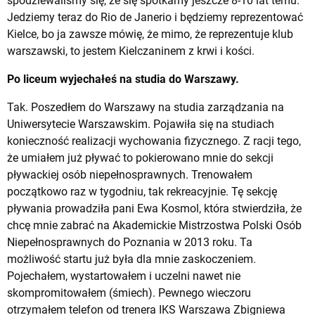
spodziewaliśmy się, że się spotkamy jeszcze 8-10 lat temu.
Jedziemy teraz do Rio de Janerio i będziemy reprezentować
Kielce, bo ja zawsze mówię, że mimo, że reprezentuje klub
warszawski, to jestem Kielczaninem z krwi i kości.
Po liceum wyjechałeś na studia do Warszawy.
Tak. Poszedłem do Warszawy na studia zarządzania na
Uniwersytecie Warszawskim. Pojawiła się na studiach
konieczność realizacji wychowania fizycznego. Z racji tego,
że umiałem już pływać to pokierowano mnie do sekcji
pływackiej osób niepełnosprawnych. Trenowałem
początkowo raz w tygodniu, tak rekreacyjnie. Tę sekcję
pływania prowadziła pani Ewa Kosmol, która stwierdziła, że
chcę mnie zabrać na Akademickie Mistrzostwa Polski Osób
Niepełnosprawnych do Poznania w 2013 roku. Ta
możliwość startu już była dla mnie zaskoczeniem.
Pojechałem, wystartowałem i uczelni nawet nie
skompromitowałem (śmiech). Pewnego wieczoru
otrzymałem telefon od trenera IKS Warszawa Zbigniewa