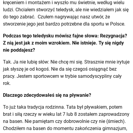
kręceniem i montażem i wyszło mu świetnie, według wielu
ludzi. Chciałem stworzyć teledysk, ale nie wiedziałem jak się
do tego zabrać. Czułem nagrywając nasz utwór, że
stworzenie jego jest bardzo potrzebne dla sportu w Polsce.
Podczas tego teledysku mówisz fajne słowa: Rezygnacja?
Z nią jest jak z moim wzrokiem. Nie istnieje. Ty się nigdy
nie poddajesz?
Tak. Ja nie lubię słów: Nie chcę mi się. Strasznie mnie irytuje
jak słyszę je od kogoś. Nie da się czegoś osiągnąć bez
pracy. Jestem sportowcem w trybie samodyscypliny cały
rok.
Dlaczego zdecydowałeś się na pływanie?
To już taka tradycja rodzinna. Tata był pływakiem, potem
brat i siłą rzeczy w wieku lat 7 lub 8 zostałem zaprowadzony
na basen. Nie pamiętam czy dobrowolnie czy nie (śmiech).
Chodziłem na basen do momentu zakończenia gimnazjum,