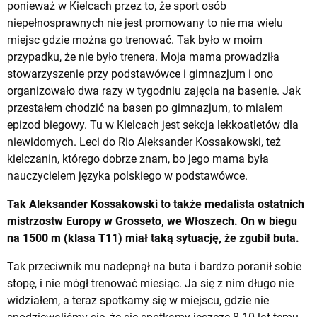
ponieważ w Kielcach przez to, że sport osób
niepełnosprawnych nie jest promowany to nie ma wielu
miejsc gdzie można go trenować. Tak było w moim
przypadku, że nie było trenera. Moja mama prowadziła
stowarzyszenie przy podstawówce i gimnazjum i ono
organizowało dwa razy w tygodniu zajęcia na basenie. Jak
przestałem chodzić na basen po gimnazjum, to miałem
epizod biegowy. Tu w Kielcach jest sekcja lekkoatletów dla
niewidomych. Leci do Rio Aleksander Kossakowski, też
kielczanin, którego dobrze znam, bo jego mama była
nauczycielem języka polskiego w podstawówce.
Tak Aleksander Kossakowski to także medalista ostatnich
mistrzostw Europy w Grosseto, we Włoszech. On w biegu
na 1500 m (klasa T11) miał taką sytuację, że zgubił buta.
Tak przeciwnik mu nadepnął na buta i bardzo poranił sobie
stopę, i nie mógł trenować miesiąc. Ja się z nim długo nie
widziałem, a teraz spotkamy się w miejscu, gdzie nie