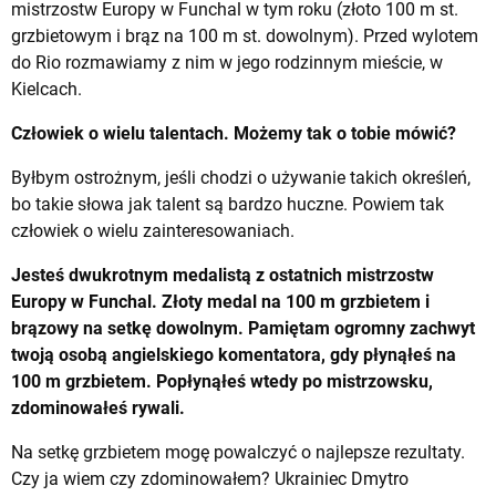
mistrzostw Europy w Funchal w tym roku (złoto 100 m st.
grzbietowym i brąz na 100 m st. dowolnym). Przed wylotem
do Rio rozmawiamy z nim w jego rodzinnym mieście, w
Kielcach.
Człowiek o wielu talentach. Możemy tak o tobie mówić?
Byłbym ostrożnym, jeśli chodzi o używanie takich określeń,
bo takie słowa jak talent są bardzo huczne. Powiem tak
człowiek o wielu zainteresowaniach.
Jesteś dwukrotnym medalistą z ostatnich mistrzostw
Europy w Funchal. Złoty medal na 100 m grzbietem i
brązowy na setkę dowolnym. Pamiętam ogromny zachwyt
twoją osobą angielskiego komentatora, gdy płynąłeś na
100 m grzbietem. Popłynąłeś wtedy po mistrzowsku,
zdominowałeś rywali.
Na setkę grzbietem mogę powalczyć o najlepsze rezultaty.
Czy ja wiem czy zdominowałem? Ukrainiec Dmytro