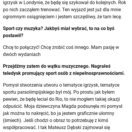
igrzysk w Londynie, że będę się szykował do kolejnych. Rok
po nich zacząłem trenować. Ten wyjazd jest już dla mnie
ogromnym osiągnięciem i jestem szczęśliwy, że tam lecę.
Sport czy muzyka? Jakbyś miał wybrać, to na co byś
postawił?
Chcę to połączyć! Chcę zrobić coś innego. Mam pasję w
dwóch wydaniach
Przejdźmy zatem do wątku muzycznego. Nagrałeś
teledysk promujący sport osób z niepełnosprawnościami.
Pomysł stworzenia utworu o tematyce igrzysk, tematyce
sportu paraolimpijskiego był mój. Po prostu jak byłem
pewien, że będę leciał do Rio, to nie mogłem takiej okazji
odpuścić. Moja dziewczyna Magda podsunęła mi pomysł
jak można to nakręcić, bo ja jestem graficznie ułomny
(śmiech). Jeśli chodzi o obraz to potrzebuję z kimś
współpracować. I tak Mateusz Dębski zajmował się