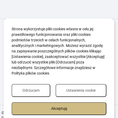
Igrzyska Paralimpijskie
O nas
Projekty
Strona wykorzystuje pliki cookies własne w celu jej
prawidłowego funkcjonowania oraz pliki cookies
Kwalifikacje ZSK
Kluby
Aktualności
Galeria
podmiotów trzecich w celach funkcjonalnych,
Edukacja
Guttmanny
Kontakt
analitycznych i marketingowych. Możesz wyrazić zgodę
na zapisywanie poszczególnych plików cookies klikając
[Ustawienia cookie], zaakceptować wszystkie [Akceptuję]
lub odrzucić wszystkie pliki [Odrzucam] poza
Polityka Ochrony Dzieci
Sygnaliści
niezbędnymi. Szczegółowe informacje znajdziesz w
Polityka plików cookie
Polityka prywatności
Polityka plików cookies
Odrzucam
Ustawienia cookie
Akceptuję
© 2026 All Rights Reserved.
Realizacja
Estima
group