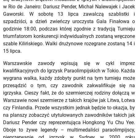
w Rio de Janeiro: Dariusz Pender, Michał Nalewajek i Jacek
Gaworski. W sobotę 13 lipca zawalczą szablistki i
szpadziści, a dzień zwieńczy uroczysta Gala Finałowa o
godzinie 18:00, podczas której zgodnie z tradycją Turnieju
triumfatorom konkurencji indywidualnych zostaną wręczone
szable Kilińskiego. Walki drużynowe rozegrane zostaną 14 i
15 lipca.
Warszawskie zawody wpisują się w cykl imprez
kwalifikacyjnych do Igrzysk Paraolimpijskich w Tokio. Każda
wygrana walka, każdy zdobyty punkt na tym turnieju może
przesądzić o tym, czy zawodnik zakwalifikuje się na
igrzyska. Cieszy fakt, że do szermierczej rodziny dołączą w
Warszawie nowi szermierze z takich krajów jak Litwa, Łotwa
czy Finlandia. Przede wszystkim jednak będzie to okazja, by
na planszy zobaczyć utytułowanych zawodników takich jak
Dariusz Pender czy reprezentująca Hongkong Yu Chu Yee.
Oboje to żywe legendy – multimedaliści paraolimpijscy,
nieprzerwanie od igrzysk w Sydney w 2000 roku