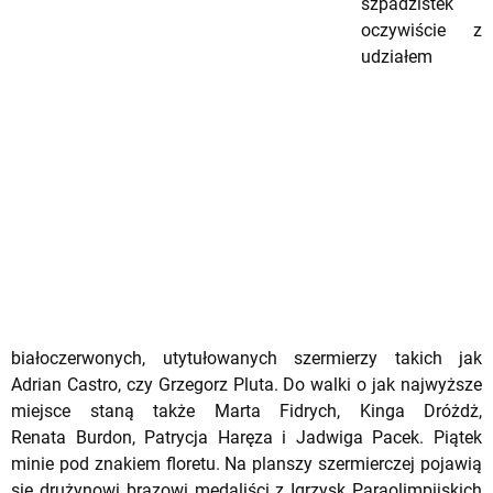
szpadzistek
oczywiście z
udziałem
białoczerwonych, utytułowanych szermierzy takich jak
Adrian Castro, czy Grzegorz Pluta. Do walki o jak najwyższe
miejsce staną także Marta Fidrych, Kinga Dróżdż,
Renata Burdon, Patrycja Haręza i Jadwiga Pacek. Piątek
minie pod znakiem floretu. Na planszy szermierczej pojawią
się drużynowi brązowi medaliści z Igrzysk Paraolimpijskich