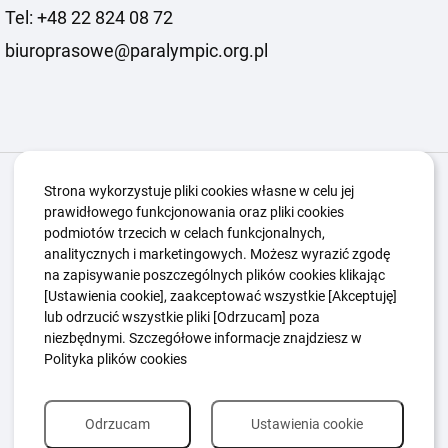
Tel: +48 22 824 08 72
biuroprasowe@paralympic.org.pl
Igrzyska Paralimpijskie
O nas
Projekty
Strona wykorzystuje pliki cookies własne w celu jej
prawidłowego funkcjonowania oraz pliki cookies
Kwalifikacje ZSK
Kluby
Aktualności
Galeria
podmiotów trzecich w celach funkcjonalnych,
Edukacja
Guttmanny
Kontakt
analitycznych i marketingowych. Możesz wyrazić zgodę
na zapisywanie poszczególnych plików cookies klikając
[Ustawienia cookie], zaakceptować wszystkie [Akceptuję]
lub odrzucić wszystkie pliki [Odrzucam] poza
Polityka Ochrony Dzieci
Sygnaliści
niezbędnymi. Szczegółowe informacje znajdziesz w
Polityka plików cookie
Polityka prywatności
Polityka plików cookies
Odrzucam
Ustawienia cookie