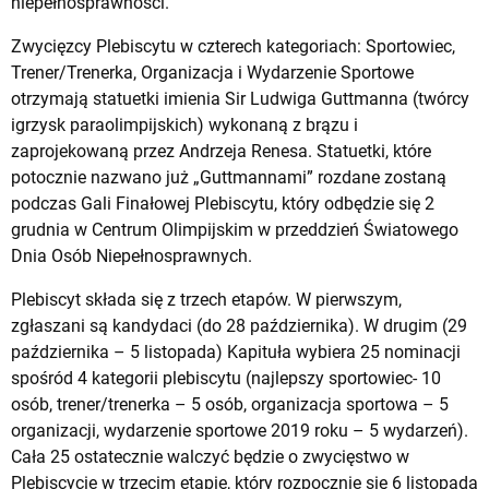
niepełnosprawności.
Zwycięzcy Plebiscytu w czterech kategoriach: Sportowiec,
Trener/Trenerka, Organizacja i Wydarzenie Sportowe
otrzymają statuetki imienia Sir Ludwiga Guttmanna (twórcy
igrzysk paraolimpijskich) wykonaną z brązu i
zaprojekowaną przez Andrzeja Renesa. Statuetki, które
potocznie nazwano już „Guttmannami” rozdane zostaną
podczas Gali Finałowej Plebiscytu, który odbędzie się 2
grudnia w Centrum Olimpijskim w przeddzień Światowego
Dnia Osób Niepełnosprawnych.
Plebiscyt składa się z trzech etapów. W pierwszym,
zgłaszani są kandydaci (do 28 października). W drugim (29
października – 5 listopada) Kapituła wybiera 25 nominacji
spośród 4 kategorii plebiscytu (najlepszy sportowiec- 10
osób, trener/trenerka – 5 osób, organizacja sportowa – 5
organizacji, wydarzenie sportowe 2019 roku – 5 wydarzeń).
Cała 25 ostatecznie walczyć będzie o zwycięstwo w
Plebiscycie w trzecim etapie, który rozpocznie się 6 listopada