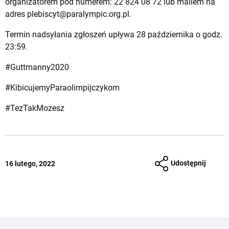
organizatorem pod numerem: 22 824 08 72 lub mailem na
adres
plebiscyt@paralympic.org.pl
.
Termin nadsyłania zgłoszeń upływa 28 października o godz.
23:59.
#Guttmanny2020
#KibicujemyParaolimpijczykom
#TezTakMozesz
Udostępnij
16 lutego, 2022