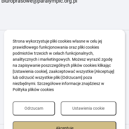
biuroprasowe@paralympic.org.pl
Igrzyska Paralimpijskie
O nas
Projekty
Strona wykorzystuje pliki cookies własne w celu jej
prawidłowego funkcjonowania oraz pliki cookies
Kwalifikacje ZSK
Kluby
Aktualności
Galeria
podmiotów trzecich w celach funkcjonalnych,
Edukacja
Guttmanny
Kontakt
analitycznych i marketingowych. Możesz wyrazić zgodę
na zapisywanie poszczególnych plików cookies klikając
[Ustawienia cookie], zaakceptować wszystkie [Akceptuję]
lub odrzucić wszystkie pliki [Odrzucam] poza
Polityka Ochrony Dzieci
Sygnaliści
niezbędnymi. Szczegółowe informacje znajdziesz w
Polityka plików cookie
Polityka prywatności
Polityka plików cookies
Odrzucam
Ustawienia cookie
Akceptuję