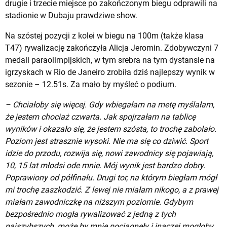
drugie i trzecie miejsce po zakończonym biegu odprawili na
stadionie w Dubaju prawdziwe show.
Na szóstej pozycji z kolei w biegu na 100m (także klasa
T47) rywalizację zakończyła Alicja Jeromin. Zdobywczyni 7
medali paraolimpijskich, w tym srebra na tym dystansie na
igrzyskach w Rio de Janeiro zrobiła dziś najlepszy wynik w
sezonie – 12.51s. Za mało by myśleć o podium.
– Chciałoby się więcej. Gdy wbiegałam na metę myślałam,
że jestem chociaż czwarta. Jak spojrzałam na tablicę
wyników i okazało się, że jestem szósta, to trochę zabolało.
Poziom jest strasznie wysoki. Nie ma się co dziwić. Sport
idzie do przodu, rozwija się, nowi zawodnicy się pojawiają,
10, 15 lat młodsi ode mnie. Mój wynik jest bardzo dobry.
Poprawiony od półfinału. Drugi tor, na którym biegłam mógł
mi trochę zaszkodzić. Z lewej nie miałam nikogo, a z prawej
miałam zawodniczkę na niższym poziomie. Gdybym
bezpośrednio mogła rywalizować z jedną z tych
najszybszych, może by mnie pociągnęły i inaczej mogłoby