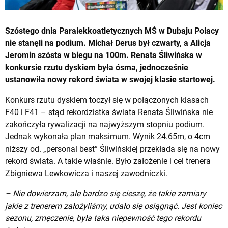
Szóstego dnia Paralekkoatletycznych MŚ w Dubaju Polacy
nie stanęli na podium. Michał Derus był czwarty, a Alicja
Jeromin szósta w biegu na 100m. Renata Śliwińska w
konkursie rzutu dyskiem była ósma, jednocześnie
ustanowiła nowy rekord świata w swojej klasie startowej.
Konkurs rzutu dyskiem toczył się w połączonych klasach
F40 i F41 – stąd rekordzistka świata Renata Śliwińska nie
zakończyła rywalizacji na najwyższym stopniu podium.
Jednak wykonała plan maksimum. Wynik 24.65m, o 4cm
niższy od. „personal best” Śliwińskiej przekłada się na nowy
rekord świata. A takie właśnie. Było założenie i cel trenera
Zbigniewa Lewkowicza i naszej zawodniczki.
– Nie dowierzam, ale bardzo się cieszę, że takie zamiary
jakie z trenerem założyliśmy, udało się osiągnąć. Jest koniec
sezonu, zmęczenie, była taka niepewność tego rekordu