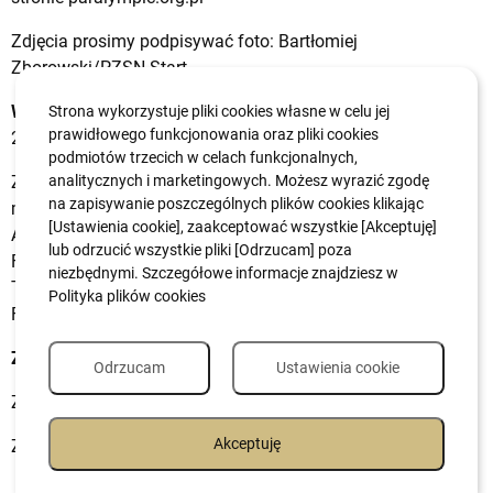
Zdjęcia prosimy podpisywać foto: Bartłomiej
Zborowski/PZSN Start.
Wyniki
na stronie
https://www.paralympic.org/dubai-
Strona wykorzystuje pliki cookies własne w celu jej
prawidłowego funkcjonowania oraz pliki cookies
2019/schedule/
.
podmiotów trzecich w celach funkcjonalnych,
Zmagania paralekkoatletów można śledzić na stronie
analitycznych i marketingowych. Możesz wyrazić zgodę
na zapisywanie poszczególnych plików cookies klikając
mistrzostw World Para
[Ustawienia cookie], zaakceptować wszystkie [Akceptuję]
Athletics
https://www.paralympic.org/athletics
, na
lub odrzucić wszystkie pliki [Odrzucam] poza
Facebook’u
https://www.facebook.com/paraAthletics/
niezbędnymi. Szczegółowe informacje znajdziesz w
Twitterze
https://twitter.com/paraathletics
oraz na
Polityka plików cookies
Facebook’u Polskiego Komitetu Paraolimpijskiego.
Zachęcamy do upowszechniania informacji.
Odrzucam
Ustawienia cookie
Zawsze i wszędzie #KibicujemyParaolimpijczykom
Akceptuję
Ze sportowym pozdrowieniem prosto z Dubaju!