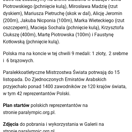
Piotrowskiego (pchnięcie kulą), Mirosława Madzię (rzut
dyskiem), Mariusza Pietruchę (skok w dal), Alicję Jeromin
(200m), Jakuba Nicponia (100m), Marka Wieteckiego (rzut
oszczepem), Macieja Sochala (pchnięcie kulą), Krzysztofa
Ciukszę (400m), Martę Piotrowska (100m) i Faustynę
Kotłowską (pchnięcie kulą).
Polska ma na koncie w tej chwili 9 medali: 1 złoty, 2 srebrne
i 6 brązowych.
Paralekkoatletyczne Mistrzostwa Świata potrwają do 15
listopada. Do Zjednoczonych Emiratów Arabskich
przyjechało ponad 1400 zawodników ze 120 krajów świata,
w tym 42 reprezentantów Polski.
Plan startów
polskich reprezentantów na
stronie
paralympic.org.pl
.
Zdjęcia
do pobrania i wykorzystania w Galerii na
stronie
paralympic.org.pl