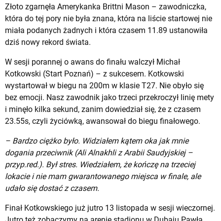
Złoto zgarnęła Amerykanka Brittni Mason – zawodniczka,
która do tej pory nie była znana, która na liście startowej nie
miała podanych żadnych i która czasem 11.89 ustanowiła
dziś nowy rekord świata.
W sesji porannej o awans do finału walczył Michał
Kotkowski (Start Poznań) – z sukcesem. Kotkowski
wystartował w biegu na 200m w klasie T27. Nie obyło się
bez emocji. Nasz zawodnik jako trzeci przekroczył linię mety
i minęło kilka sekund, zanim dowiedział się, że z czasem
23.55s, czyli życiówką, awansował do biegu finałowego.
– Bardzo ciężko było. Widziałem kątem oka jak mnie
dogania przeciwnik (Ali Alnakhli z Arabii Saudyjskiej –
przyp.red.). Był stres. Wiedziałem, że kończę na trzeciej
lokacie i nie mam gwarantowanego miejsca w finale, ale
udało się dostać z czasem.
Finał Kotkowskiego już jutro 13 listopada w sesji wieczornej.
Jutro też zobaczymy na arenie stadionu w Dubaju Pawła