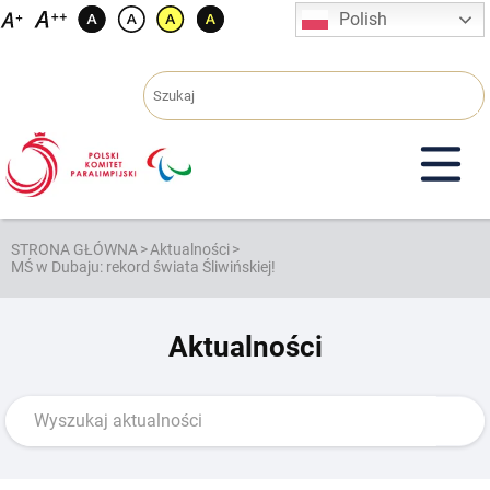
Przejdź
Polish
do
treści
STRONA GŁÓWNA
>
Aktualności
>
MŚ w Dubaju: rekord świata Śliwińskiej!
Aktualności