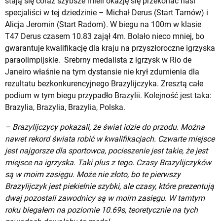
stają się coraz szybsze mieli okazję się przekonać nasi
specjaliści w tej dziedzinie – Michał Derus (Start Tarnów) i
Alicja Jeromin (Start Radom). W biegu na 100m w klasie
T47 Derus czasem 10.83 zajął 4m. Bolało nieco mniej, bo
gwarantuje kwalifikację dla kraju na przyszłoroczne igrzyska
paraolimpijskie. Srebrny medalista z igrzysk w Rio de
Janeiro właśnie na tym dystansie nie krył zdumienia dla
rezultatu bezkonkurencyjnego Brazylijczyka. Zresztą całe
podium w tym biegu przypadło Brazylii. Kolejność jest taka:
Brazylia, Brazylia, Brazylia, Polska.
– Brazylijczycy pokazali, że świat idzie do przodu. Można
nawet rekord świata robić w kwalifikacjach. Czwarte miejsce
jest najgorsze dla sportowca, pocieszenie jest takie, że jest
miejsce na igrzyska. Taki plus z tego. Czasy Brazylijczyków
są w moim zasięgu. Może nie złoto, bo te pierwszy
Brazylijczyk jest piekielnie szybki, ale czasy, które prezentują
dwaj pozostali zawodnicy są w moim zasięgu. W tamtym
roku biegałem na poziomie 10.69s, teoretycznie na tych