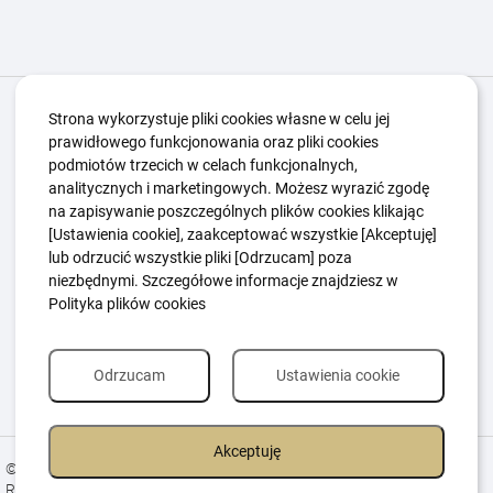
Igrzyska Paralimpijskie
O nas
Projekty
Strona wykorzystuje pliki cookies własne w celu jej
prawidłowego funkcjonowania oraz pliki cookies
Kwalifikacje ZSK
Kluby
Aktualności
Galeria
podmiotów trzecich w celach funkcjonalnych,
Edukacja
Guttmanny
Kontakt
analitycznych i marketingowych. Możesz wyrazić zgodę
na zapisywanie poszczególnych plików cookies klikając
[Ustawienia cookie], zaakceptować wszystkie [Akceptuję]
lub odrzucić wszystkie pliki [Odrzucam] poza
Polityka Ochrony Dzieci
Sygnaliści
niezbędnymi. Szczegółowe informacje znajdziesz w
Polityka plików cookie
Polityka prywatności
Polityka plików cookies
Odrzucam
Ustawienia cookie
Akceptuję
© 2026 All Rights Reserved.
Realizacja
Estima
group