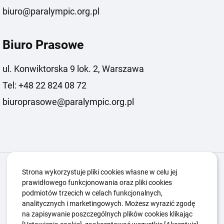
biuro@paralympic.org.pl
Biuro Prasowe
ul. Konwiktorska 9 lok. 2, Warszawa
Tel: +48 22 824 08 72
biuroprasowe@paralympic.org.pl
Igrzyska Paralimpijskie
O nas
Projekty
Strona wykorzystuje pliki cookies własne w celu jej
prawidłowego funkcjonowania oraz pliki cookies
Kwalifikacje ZSK
Kluby
Aktualności
Galeria
podmiotów trzecich w celach funkcjonalnych,
Edukacja
Guttmanny
Kontakt
analitycznych i marketingowych. Możesz wyrazić zgodę
na zapisywanie poszczególnych plików cookies klikając