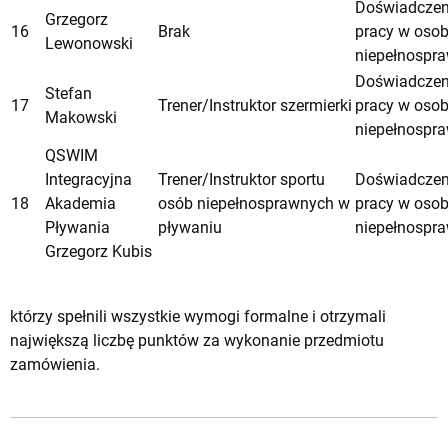
Doświadczen
Grzegorz
16
Brak
pracy w oso
Lewonowski
niepełnospr
Doświadczen
Stefan
17
Trener/Instruktor szermierki
pracy w oso
Makowski
niepełnospr
QSWIM
Integracyjna
Trener/Instruktor sportu
Doświadczen
18
Akademia
osób niepełnosprawnych w
pracy w oso
Pływania
pływaniu
niepełnospr
Grzegorz Kubis
którzy spełnili wszystkie wymogi formalne i otrzymali
największą liczbę punktów za wykonanie przedmiotu
zamówienia.