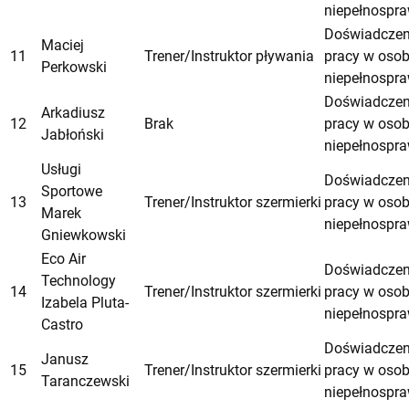
niepełnospr
Doświadczen
Maciej
11
Trener/Instruktor pływania
pracy w oso
Perkowski
niepełnospr
Doświadczen
Arkadiusz
12
Brak
pracy w oso
Jabłoński
niepełnospr
Usługi
Doświadczen
Sportowe
13
Trener/Instruktor szermierki
pracy w oso
Marek
niepełnospr
Gniewkowski
Eco Air
Doświadczen
Technology
14
Trener/Instruktor szermierki
pracy w oso
Izabela Pluta-
niepełnospr
Castro
Doświadczen
Janusz
15
Trener/Instruktor szermierki
pracy w oso
Taranczewski
niepełnospr