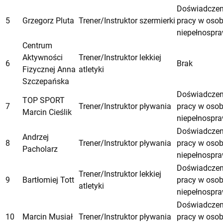
Doświadczen
5
Grzegorz Pluta
Trener/Instruktor szermierki
pracy w oso
niepełnospr
Centrum
Aktywności
Trener/Instruktor lekkiej
6
Brak
Fizycznej Anna
atletyki
Szczepańska
Doświadczen
TOP SPORT
7
Trener/Instruktor pływania
pracy w oso
Marcin Cieślik
niepełnospr
Doświadczen
Andrzej
8
Trener/Instruktor pływania
pracy w oso
Pacholarz
niepełnospr
Doświadczen
Trener/Instruktor lekkiej
9
Bartłomiej Tott
pracy w oso
atletyki
niepełnospr
Doświadczen
10
Marcin Musiał
Trener/Instruktor pływania
pracy w oso