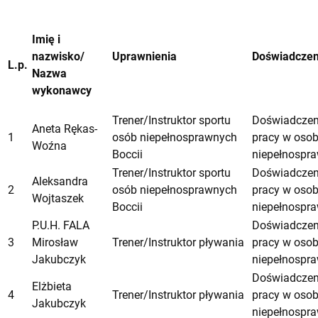
Imię i
nazwisko/
Uprawnienia
Doświadczen
L.p.
Nazwa
wykonawcy
Trener/Instruktor sportu
Doświadczen
Aneta Rękas-
1
osób niepełnosprawnych
pracy w oso
Woźna
Boccii
niepełnospr
Trener/Instruktor sportu
Doświadczen
Aleksandra
2
osób niepełnosprawnych
pracy w oso
Wojtaszek
Boccii
niepełnospr
P.U.H. FALA
Doświadczen
3
Mirosław
Trener/Instruktor pływania
pracy w oso
Jakubczyk
niepełnospr
Doświadczen
Elżbieta
4
Trener/Instruktor pływania
pracy w oso
Jakubczyk
niepełnospr