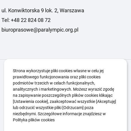
ul. Konwiktorska 9 lok. 2, Warszawa
Tel: +48 22 824 08 72
biuroprasowe@paralympic.org.pl
Igrzyska Paralimpijskie
O nas
Projekty
Strona wykorzystuje pliki cookies własne w celu jej
prawidłowego funkcjonowania oraz pliki cookies
Kwalifikacje ZSK
Kluby
Aktualności
Galeria
podmiotów trzecich w celach funkcjonalnych,
Edukacja
Guttmanny
Kontakt
analitycznych i marketingowych. Możesz wyrazić zgodę
na zapisywanie poszczególnych plików cookies klikając
[Ustawienia cookie], zaakceptować wszystkie [Akceptuję]
lub odrzucić wszystkie pliki [Odrzucam] poza
Polityka Ochrony Dzieci
Sygnaliści
niezbędnymi. Szczegółowe informacje znajdziesz w
Polityka plików cookie
Polityka prywatności
Polityka plików cookies