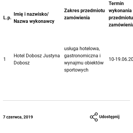
Termin
Zakres przedmiotu
wykonania
Imię i nazwisko/
L.p.
zam
ó
wienia
przedmiotu
Nazwa wykonawcy
zam
ó
wieni
usługa hotelowa,
Hotel Dobosz Justyna
gastronomiczna i
1
10-19.06.2
Dobosz
wynajmu obiektów
sportowych
Udostępnij
7 czerwca, 2019