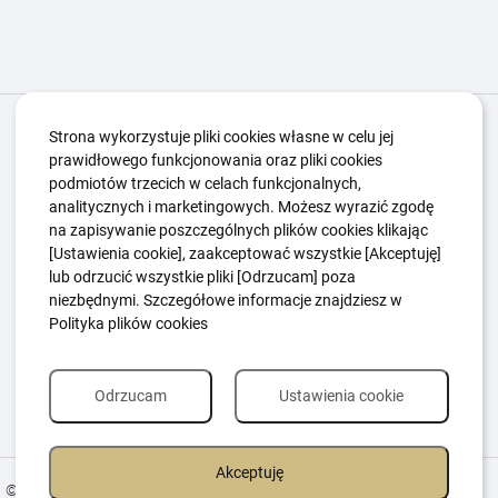
Igrzyska Paralimpijskie
O nas
Projekty
Strona wykorzystuje pliki cookies własne w celu jej
prawidłowego funkcjonowania oraz pliki cookies
Kwalifikacje ZSK
Kluby
Aktualności
Galeria
podmiotów trzecich w celach funkcjonalnych,
Edukacja
Guttmanny
Kontakt
analitycznych i marketingowych. Możesz wyrazić zgodę
na zapisywanie poszczególnych plików cookies klikając
[Ustawienia cookie], zaakceptować wszystkie [Akceptuję]
lub odrzucić wszystkie pliki [Odrzucam] poza
Polityka Ochrony Dzieci
Sygnaliści
niezbędnymi. Szczegółowe informacje znajdziesz w
Polityka plików cookie
Polityka prywatności
Polityka plików cookies
Odrzucam
Ustawienia cookie
Akceptuję
© 2026 All Rights Reserved.