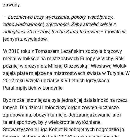
zawody.
– Łucznictwo uczy wyciszenia, pokory, współpracy,
odpowiedzialności, zręczności. Żeby strzelić celnie z
odległości 70 metrów, trzeba 3 lata trenować
– mówiła w
jednym z wywiadów.
W 2010 roku z Tomaszem Leżańskim zdobyła brązowy
medal w mikście na mistrzostwach Europy w Vichy. Rok
później w drużynie z Mileną Olszewską i Wiesławą Wolak
zajęła piąte miejsce na mistrzostwach świata w Turynie. W
2012 roku wzięła udział w XIV Letnich Igrzyskach
Paralimpijskich w Londynie.
Być może istotniejsza była jednak jej działalność na rzecz
innych. Dla dzieci i młodzieży organizowała łucznicze
zgrupowania, obozy i turnieje. Jej zaangażowanie, ale i
talent sportowy, były wielokrotnie wyróżniane.
Stowarzyszenie Liga Kobiet Nieobojętnych nagrodziło ją
tytułem „Bytomianki Lata 2016”, a rok później została