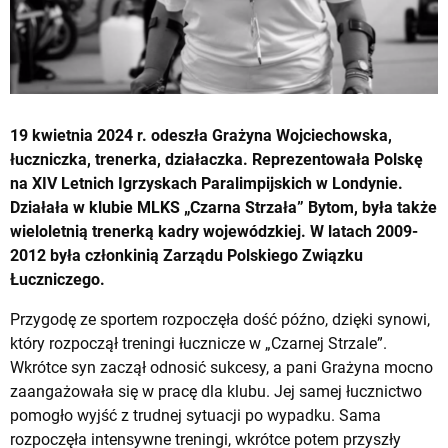
19 kwietnia 2024 r. odeszła Grażyna Wojciechowska,
łuczniczka, trenerka, działaczka. Reprezentowała Polskę
na XIV Letnich Igrzyskach Paralimpijskich w Londynie.
Działała w klubie MLKS „Czarna Strzała” Bytom, była także
wieloletnią trenerką kadry wojewódzkiej. W latach 2009-
2012 była członkinią Zarządu Polskiego Związku
Łuczniczego.
Przygodę ze sportem rozpoczęła dość późno, dzięki synowi,
który rozpoczął treningi łucznicze w „Czarnej Strzale”.
Wkrótce syn zaczął odnosić sukcesy, a pani Grażyna mocno
zaangażowała się w pracę dla klubu. Jej samej łucznictwo
pomogło wyjść z trudnej sytuacji po wypadku. Sama
rozpoczęła intensywne treningi, wkrótce potem przyszły