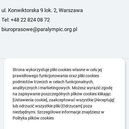
ul. Konwiktorska 9 lok. 2, Warszawa
Tel: +48 22 824 08 72
biuroprasowe@paralympic.org.pl
Igrzyska Paralimpijskie
O nas
Projekty
Strona wykorzystuje pliki cookies własne w celu jej
prawidłowego funkcjonowania oraz pliki cookies
Kwalifikacje ZSK
Kluby
Aktualności
Galeria
podmiotów trzecich w celach funkcjonalnych,
Edukacja
Guttmanny
Kontakt
analitycznych i marketingowych. Możesz wyrazić zgodę
na zapisywanie poszczególnych plików cookies klikając
[Ustawienia cookie], zaakceptować wszystkie [Akceptuję]
lub odrzucić wszystkie pliki [Odrzucam] poza
Polityka Ochrony Dzieci
Sygnaliści
niezbędnymi. Szczegółowe informacje znajdziesz w
Polityka plików cookie
Polityka prywatności
Polityka plików cookies