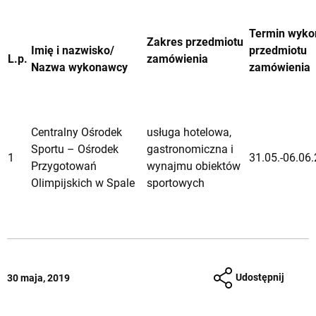
Termin wyko
Zakres przedmiotu
Imię i nazwisko/
przedmiotu
L.p.
zam
ó
wienia
Nazwa wykonawcy
zam
ó
wienia
Centralny Ośrodek
usługa hotelowa,
Sportu – Ośrodek
gastronomiczna i
1
31.05.-06.06
Przygotowań
wynajmu obiektów
Olimpijskich w Spale
sportowych
Udostępnij
30 maja, 2019