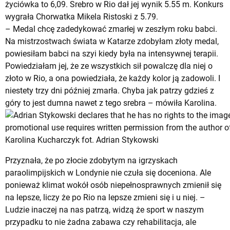
życiówka to 6,09. Srebro w Rio dał jej wynik 5.55 m. Konkurs
wygrała Chorwatka Mikela Ristoski z 5.79.
– Medal chcę zadedykować zmarłej w zeszłym roku babci.
Na mistrzostwach świata w Katarze zdobyłam złoty medal,
powiesiłam babci na szyi kiedy była na intensywnej terapii.
Powiedziałam jej, że ze wszystkich sił powalczę dla niej o
złoto w Rio, a ona powiedziała, że każdy kolor ją zadowoli. I
niestety trzy dni później zmarła. Chyba jak patrzy gdzieś z
góry to jest dumna nawet z tego srebra – mówiła Karolina.
Karolina Kucharczyk fot. Adrian Stykowski
Przyznała, że po złocie zdobytym na igrzyskach
paraolimpijskich w Londynie nie czuła się doceniona. Ale
ponieważ klimat wokół osób niepełnosprawnych zmienił się
na lepsze, liczy że po Rio na lepsze zmieni się i u niej. –
Ludzie inaczej na nas patrzą, widzą że sport w naszym
przypadku to nie żadna zabawa czy rehabilitacja, ale