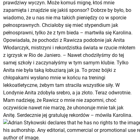
prawdziwy wyczyn. Może komuś mignę, ktoś mnie
zapamięta i znajdzie się jakiś sponsor? Dobrze by było, bo
wiadomo, że u nas nie ma takich pieniędzy co w sporcie
pełnosprawnych. Chciałoby się mieć stypendium jak
pełnosprawni, tylko że z tym bieda – martwiła się Karolina.
Opowiadała, że pochodzi z Rawicza podobnie jak Anita
Włodarczyk, mistrzyni i rekordzistka świata w rzucie młotem
z igrzysk w Rio de Janiero. – Nawet chodziłyśmy do tej
samej szkoły i zaczynałyśmy w tym samym klubie. Tylko
Anita nie była taką łobuziarą jak ja. To przez bójki z
chłopakami wysłano mnie w końcu na treningi
lekkoatletyczne, żebym tam straciła wszystkie siły. W
Londynie Anita zdobyła srebro, a ja złoto. Teraz odwrotnie.
Mam nadzieję, że Rawicz o mnie nie zapomni, choć
oczywiście nawet nie marzę, że uhonoruje mnie tak jak
Anitę. Serdecznie jej gratuluję rekordów – mówiła Karolina.