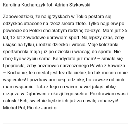
Karolina Kucharczyk fot. Adrian Stykowski
Zapowiedziała, że na igrzyskach w Tokio postara się
odzyskać utracone na rzecz srebra złoto. Tylko najpierw po
powrocie do Polski chciałabym rodzinę założyć. Mam już 25
lat, 13 lat zawodowo uprawiam sport. Najlepszy czas, żeby
usiąść na tyłku, urodzić dziecko i wrócić. Moje koleżanki
sportsmenki maja już po dziecku i wracają do sportu. Nie
chcę być w życiu sama. Kandydata już mam! – śmiała się.
I poprosiła, żeby pozdrowić narzeczonego Pawła z Rawicza.
– Kochanie, ten medal jest też dla ciebie, bo tak mocno mnie
wspierałeś! I pozdrawiam całą rodzinkę, bo zawsze od nich
mam wsparcie. Tata z tego co wiem nawet jakąś bibkę
urządza w Dąbrówce z okazji tego srebra. Pozdrawiam was i
całuski! Ech, świetnie będzie ich już za chwilę zobaczyć!
Michał Pol, Rio de Janeiro