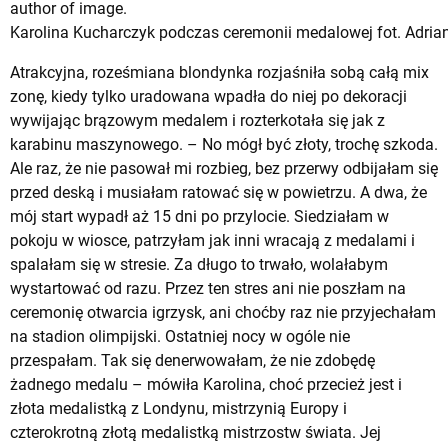
Karolina Kucharczyk podczas ceremonii medalowej fot. Adria
Atrakcyjna, roześmiana blondynka rozjaśniła sobą całą mix
zonę, kiedy tylko uradowana wpadła do niej po dekoracji
wywijając brązowym medalem i rozterkotała się jak z
karabinu maszynowego. – No mógł być złoty, trochę szkoda.
Ale raz, że nie pasował mi rozbieg, bez przerwy odbijałam się
przed deską i musiałam ratować się w powietrzu. A dwa, że
mój start wypadł aż 15 dni po przylocie. Siedziałam w
pokoju w wiosce, patrzyłam jak inni wracają z medalami i
spalałam się w stresie. Za długo to trwało, wolałabym
wystartować od razu. Przez ten stres ani nie poszłam na
ceremonię otwarcia igrzysk, ani choćby raz nie przyjechałam
na stadion olimpijski. Ostatniej nocy w ogóle nie
przespałam. Tak się denerwowałam, że nie zdobędę
żadnego medalu – mówiła Karolina, choć przecież jest i
złota medalistką z Londynu, mistrzynią Europy i
czterokrotną złotą medalistką mistrzostw świata. Jej