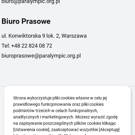
biuro@paralympic.org.pl
Biuro Prasowe
ul. Konwiktorska 9 lok. 2, Warszawa
Tel: +48 22 824 08 72
biuroprasowe@paralympic.org.pl
Igrzyska Paralimpijskie
O nas
Projekty
Strona wykorzystuje pliki cookies własne w celu jej
prawidłowego funkcjonowania oraz pliki cookies
Kwalifikacje ZSK
Kluby
Aktualności
Galeria
podmiotów trzecich w celach funkcjonalnych,
Edukacja
Guttmanny
Kontakt
analitycznych i marketingowych. Możesz wyrazić zgodę
na zapisywanie poszczególnych plików cookies klikając
[Ustawienia cookie], zaakceptować wszystkie [Akceptuję]