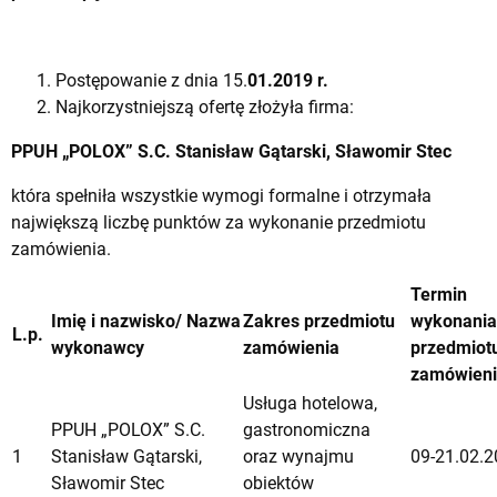
Postępowanie z dnia 15.
01.2019 r.
Najkorzystniejszą ofertę złożyła firma:
PPUH „POLOX” S.C. Stanisław Gątarski, Sławomir Stec
która spełniła wszystkie wymogi formalne i otrzymała
największą liczbę punktów za wykonanie przedmiotu
zamówienia.
Termin
Imię i nazwisko/ Nazwa
Zakres przedmiotu
wykonania
L.p.
wykonawcy
zamówienia
przedmiot
zamówien
Usługa hotelowa,
PPUH „POLOX” S.C.
gastronomiczna
1
Stanisław Gątarski,
oraz wynajmu
09-21.02.2
Sławomir Stec
obiektów