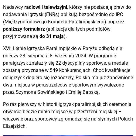
Nadawcy
radiowi i telewizyjni
, którzy nie posiadają praw do
nadawania Igrzysk (ENRs) aplikują bezpośrednio do IPC
(Międzynarodowego Komitetu Paralimpijskiego) poprzez
poniższy formularz
(aplikacje dla tych podmiotów
przyjmowane są
do 31 maja
).
XVII Letnie Igrzyska Paralimpijskie w Paryżu odbędą się
między 28. sierpnia a 8. września 2024. W programie
paraigrzysk znalazły się 22 dyscypliny sportowe, a medale
zostaną przyznane w 549 konkurencjach. Choć kwalifikacje
do igrzysk dopiero się rozpoczęły, Polska ma już zapewnione
dwa miejsca w parastrzelectwie sportowym wywalczone
przez Szymona Sowińskiego i Emilię Babską.
Po raz pierwszy w historii igrzysk paralimpijskich ceremonia
otwarcia będzie miało miejsce w przestrzeni miejskiej –
widzowie oraz sportowcy zgromadzą się na słynnych Polach
Elizejskich.