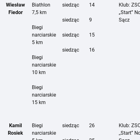
Wiesław
Biathlon
siedząc
14
Klub: ZS
Fiedor
7,5 km
„Start” N
siedząc
9
Sącz
Biegi
narciarskie
siedząc
15
5 km
siedząc
16
Biegi
narciarskie
10 km
Biegi
narciarskie
15 km
Kamil
Biegi
siedząc
26
Klub: ZS
Rosiek
narciarskie
,,Start” 