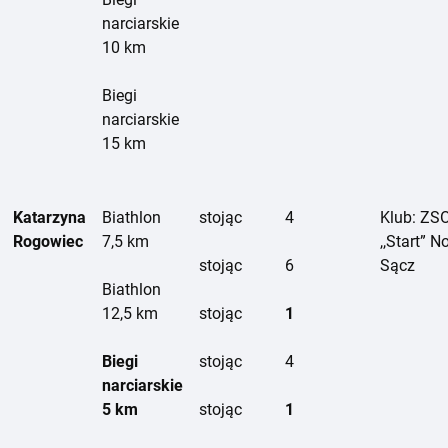
narciarskie
10 km
Biegi
narciarskie
15 km
Katarzyna
Biathlon
stojąc
4
Klub: ZS
Rogowiec
7,5 km
,,Start” 
stojąc
6
Sącz
Biathlon
12,5 km
stojąc
1
Biegi
stojąc
4
narciarskie
5 km
stojąc
1