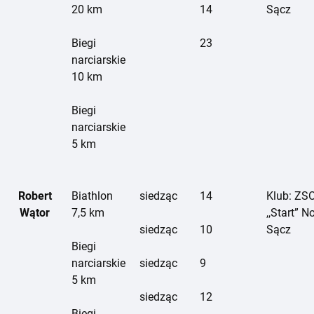
20 km
14
Sącz
Biegi
23
narciarskie
10 km
Biegi
narciarskie
5 km
Robert
Biathlon
siedząc
14
Klub: ZS
Wątor
7,5 km
,,Start” 
siedząc
10
Sącz
Biegi
narciarskie
siedząc
9
5 km
siedząc
12
Biegi