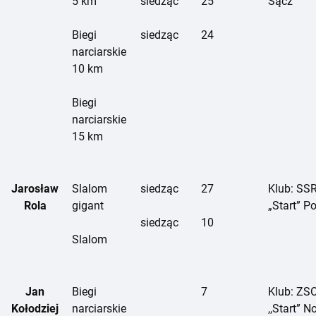
5 km
siedząc
25
Sącz
Biegi
siedząc
24
narciarskie
10 km
Biegi
narciarskie
15 km
Jarosław
Slalom
siedząc
27
Klub: SS
Rola
gigant
„Start” P
siedząc
10
Slalom
Jan
Biegi
7
Klub: ZS
Kołodziej
narciarskie
,,Start” 