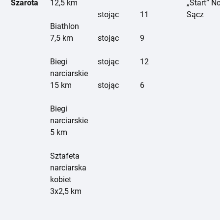
Szarota
12,5 km
„Start” N
stojąc
11
Sącz
Biathlon
7,5 km
stojąc
9
Biegi
stojąc
12
narciarskie
15 km
stojąc
6
Biegi
narciarskie
5 km
Sztafeta
narciarska
kobiet
3x2,5 km