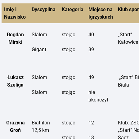
Imię i
Dyscyplina
Kategoria
Miejsce na
Klub spo
Nazwisko
Igrzyskach
Bogdan
Slalom
stojąc
40
„Start”
Mirski
Katowice
Gigant
stojąc
39
Łukasz
Slalom
stojąc
49
„Start”
Bi
Szeliga
Biała
Slalom
stojąc
nie
ukończył
Grażyna
Biathlon
stojąc
12
Klub: ZS
Groń
12,5 km
„Start” N
stojąc
13
Sącz