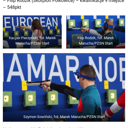
– Filip Rodzik (Skorpion Polkowice) – kwalifikacje 9 miejsce
– 548pkt
Kacper Pierzyński, fot. Marek
Filip Rodzik,
fot. Marek
Marucha/PZSN Start
Marucha/PZSN Start
Szymon Sowiński,
fot. Marek Marucha/PZSN Start