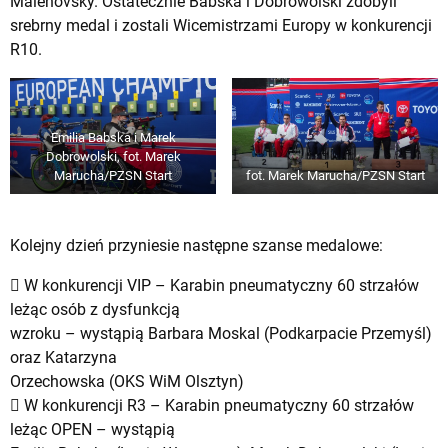
Malenovsky. Ostatecznie Babska i Dobrowolski zdobyli
srebrny medal i zostali Wicemistrzami Europy w konkurencji
R10.
Emilia Babska i Marek
Dobrowolski,
fot. Marek
Marucha/PZSN Start
fot. Marek Marucha/PZSN Start
Kolejny dzień przyniesie następne szanse medalowe:
 W konkurencji VIP – Karabin pneumatyczny 60 strzałów
leżąc osób z dysfunkcją
wzroku – wystąpią Barbara Moskal (Podkarpacie Przemyśl)
oraz Katarzyna
Orzechowska (OKS WiM Olsztyn)
 W konkurencji R3 – Karabin pneumatyczny 60 strzałów
leżąc OPEN – wystąpią