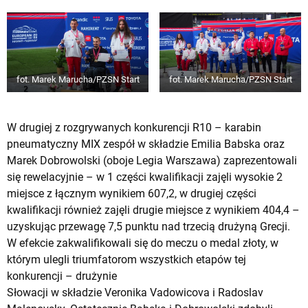
fot. Marek Marucha/PZSN Start
fot. Marek Marucha/PZSN Start
W drugiej z rozgrywanych konkurencji R10 – karabin
pneumatyczny MIX zespół w składzie Emilia Babska oraz
Marek Dobrowolski (oboje Legia Warszawa) zaprezentowali
się rewelacyjnie – w 1 części kwalifikacji zajęli wysokie 2
miejsce z łącznym wynikiem 607,2, w drugiej części
kwalifikacji również zajęli drugie miejsce z wynikiem 404,4 –
uzyskując przewagę 7,5 punktu nad trzecią drużyną Grecji.
W efekcie zakwalifikowali się do meczu o medal złoty, w
którym ulegli triumfatorom wszystkich etapów tej
konkurencji – drużynie
Słowacji w składzie Veronika Vadowicova i Radoslav