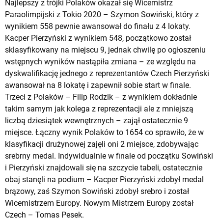
Najlepszy z trójki Polaków okazał się Wicemistrz
Paraolimpijski z Tokio 2020 – Szymon Sowiński, który z
wynikiem 558 pewnie awansował do finału z 4 lokaty.
Kacper Pierzyński z wynikiem 548, początkowo został
sklasyfikowany na miejscu 9, jednak chwilę po ogłoszeniu
wstępnych wyników nastąpiła zmiana – ze względu na
dyskwalifikację jednego z reprezentantów Czech Pierzyński
awansował na 8 lokatę i zapewnił sobie start w finale.
Trzeci z Polaków – Filip Rodzik – z wynikiem dokładnie
takim samym jak kolega z reprezentacji ale z mniejszą
liczbą dziesiątek wewnętrznych – zajął ostatecznie 9
miejsce. Łączny wynik Polaków to 1654 co sprawiło, że w
klasyfikacji drużynowej zajęli oni 2 miejsce, zdobywając
srebrny medal. Indywidualnie w finale od początku Sowiński
i Pierzyński znajdowali się na szczycie tabeli, ostatecznie
obaj stanęli na podium – Kacper Pierzyński zdobył medal
brązowy, zaś Szymon Sowiński zdobył srebro i został
Wicemistrzem Europy. Nowym Mistrzem Europy został
Czech – Tomas Pesek.