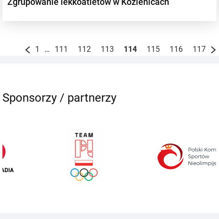
Zgrupowanie lekkoatletów w Kozienicach
1
…
111
112
113
114
115
116
117
Sponsorzy / partnerzy