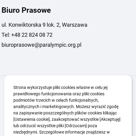
Biuro Prasowe
ul. Konwiktorska 9 lok. 2, Warszawa
Tel: +48 22 824 08 72
biuroprasowe@paralympic.org.pl
Igrzyska Paralimpijskie
O nas
Projekty
Strona wykorzystuje pliki cookies własne w celu jej
prawidłowego funkcjonowania oraz pliki cookies
Kwalifikacje ZSK
Kluby
Aktualności
Galeria
podmiotów trzecich w celach funkcjonalnych,
Edukacja
Guttmanny
Kontakt
analitycznych i marketingowych. Możesz wyrazić zgodę
na zapisywanie poszczególnych plików cookies klikając
[Ustawienia cookie], zaakceptować wszystkie [Akceptuję]
lub odrzucić wszystkie pliki [Odrzucam] poza
Polityka Ochrony Dzieci
Sygnaliści
niezbędnymi. Szczegółowe informacje znajdziesz w