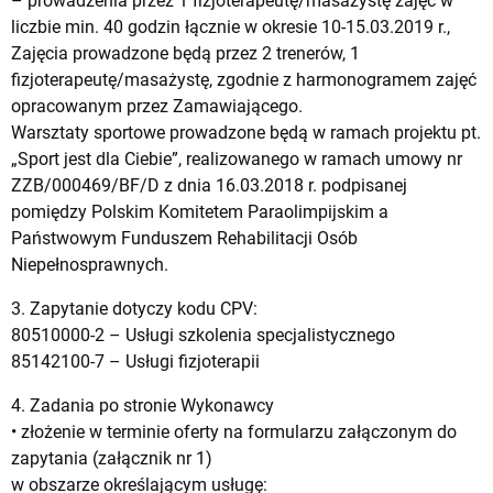
– prowadzenia przez 1 fizjoterapeutę/masażystę zajęć w
liczbie min. 40 godzin łącznie w okresie 10-15.03.2019 r.,
Zajęcia prowadzone będą przez 2 trenerów, 1
fizjoterapeutę/masażystę, zgodnie z harmonogramem zajęć
opracowanym przez Zamawiającego.
Warsztaty sportowe prowadzone będą w ramach projektu pt.
„Sport jest dla Ciebie”, realizowanego w ramach umowy nr
ZZB/000469/BF/D z dnia 16.03.2018 r. podpisanej
pomiędzy Polskim Komitetem Paraolimpijskim a
Państwowym Funduszem Rehabilitacji Osób
Niepełnosprawnych.
3. Zapytanie dotyczy kodu CPV:
80510000-2 – Usługi szkolenia specjalistycznego
85142100-7 – Usługi fizjoterapii
4. Zadania po stronie Wykonawcy
• złożenie w terminie oferty na formularzu załączonym do
zapytania (załącznik nr 1)
w obszarze określającym usługę: