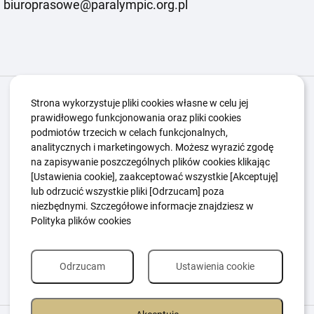
biuroprasowe@paralympic.org.pl
Igrzyska Paralimpijskie
O nas
Projekty
Strona wykorzystuje pliki cookies własne w celu jej
prawidłowego funkcjonowania oraz pliki cookies
Kwalifikacje ZSK
Kluby
Aktualności
Galeria
podmiotów trzecich w celach funkcjonalnych,
Edukacja
Guttmanny
Kontakt
analitycznych i marketingowych. Możesz wyrazić zgodę
na zapisywanie poszczególnych plików cookies klikając
[Ustawienia cookie], zaakceptować wszystkie [Akceptuję]
lub odrzucić wszystkie pliki [Odrzucam] poza
Polityka Ochrony Dzieci
Sygnaliści
niezbędnymi. Szczegółowe informacje znajdziesz w
Polityka plików cookie
Polityka prywatności
Polityka plików cookies
Odrzucam
Ustawienia cookie