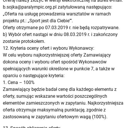
Ofertę należy złożyć w wersji elektronicznej na adres e-mail:
b.sojka@paralympic.org.pl
zatytułowaną następująco:
„Oferta na usługę prowadzenia warsztatów w ramach
projektu pt.: „Sport jest dla Ciebie”’.
Oferty otrzymane po 07.03.2019 r. nie będą rozpatrywane.
b) Wybór ofert nastąpi w dniu 08.03.2019 r. i zakończony
zostanie protokołem.
12. Kryteria oceny ofert i wyboru Wykonawcy:
W celu wyboru najkorzystniejszej oferty Zamawiający
dokona oceny i wyboru ofert spośród Wykonawców
spełniających warunki określone w punkcie 7, a także w
oparciu o następujące kryteria:
1. Cena – 100%
Zamawiający będzie badał cenę dla każdego elementu z
oferty, sumując wskazane wartości poszczególnych
elementów zamieszczonych w zapytaniu. Najkorzystniejsza
oferta otrzymuje maksymalną punktację, zgodnie z
zastosowaną w zapytaniu ofertowym wagą (100%).