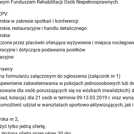
wym Funduszem Rehabilitacji Osób Niepełnosprawnych.
CPV:
skie w zakresie spotkań i konferencji
skie, restauracyjne i handlu detalicznego
rskie
zone przez placówki oferujące wyżywienie i miejsca noclegow
racyjne i dotyczące podawania posiłków
acyjne
onawcy
y na formularzu załączonym do ogłoszenia (załącznik nr 1)
apewnienie zakwaterowania w pokojach jednoosobowych lub d
sowane dla osób poruszających się na wózkach inwalidzkich) d
iad, kolacja) dla 21 osób w terminie 09-13.03.2019 r. oraz wy
 umożliwić udział w warsztatach sportowo-aktywizujących, jak
nika nr 2,
ć tylko jedną ofertę,
złożoną ofertą przez okres 30 dni,