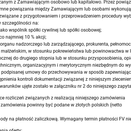
ązanym z Zamawiającym osobowo lub kapitałowo. Przez powiąza
emne powiązania między Zamawiającym lub osobami wykonują
związane z przygotowaniem i przeprowadzeniem procedury w
 szczególności na:
jako wspólnik spółki cywilnej lub spółki osobowej;
co najmniej 10 % akcji;
ka organu nadzorczego lub zarządzającego, prokurenta, pełnomoc
 małżeńskim, w stosunku pokrewieństwa lub powinowactwa w lin
cznej do drugiego stopnia lub w stosunku przysposobienia, opiek
echnicznym, organizacyjnym i merytorycznym niezbędnym do wy
h podpisanej umowy do przechowywania w sposób zapewniający
pnienia kontroli dokumentacji związanej z niniejszym zleceniem
arunków ujęte zostało w załączniku nr 2 do niniejszego zapyta
ce rozliczeń związanych z realizacją niniejszego zamówienia
 zamówienia powinny być podane w złotych polskich (netto
dy na płatność zaliczkową. Wymagany termin płatności FV nie 
nia oferty: