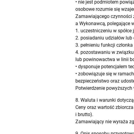
• nie jest podmiotem powi
osobowe rozumie się wzaj
Zamawiającego czynności 
a Wykonawcą, polegające w
1. uczestniczeniu w spółce 
2. posiadaniu udziałów lub 
3. pełnieniu funkcji człon
4. pozostawaniu w związku
lub powinowactwa w linii bo
• dysponuje potencjałem t
• zobowiązuje się w ramac
bezpieczeństwo oraz udostę
Potwierdzenie powyższych w
8. Waluta i warunki dotyczą
Ceny oraz wartość zbiorcza
i brutto).
Zamawiający nie wyraża zgo
9. Opis sposobu przygotowa