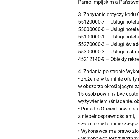
Paraolimpijskim a Państwo
3. Zapytanie dotyczy kodu 
55120000-7 – Usługi hotelar
55000000-0 – Usługi hotelar
55100000-1 – Usługi hotela
55270000-3 – Usługi świadc
55300000-3 – Usługi restau
45212140-9 – Obiekty rekre
4. Zadania po stronie Wyk
• złożenie w terminie ofert
w obszarze określającym z
15 osób powinny być dosto
wyżywieniem (śniadanie, ob
• Ponadto Oferent powinien
z niepełnosprawnościami,
• złożenie w terminie załącz
• Wykonawca ma prawo złoży
• Wykonawca jest związany 