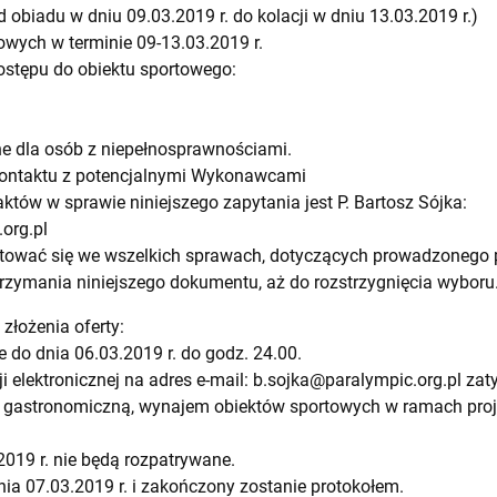
d obiadu w dniu 09.03.2019 r. do kolacji w dniu 13.03.2019 r.)
wych w terminie 09-13.03.2019 r.
stępu do obiektu sportowego:
e dla osób z niepełnosprawnościami.
kontaktu z potencjalnymi Wykonawcami
tów w sprawie niniejszego zapytania jest P. Bartosz Sójka:
org.pl
tować się we wszelkich sprawach, dotyczących prowadzonego 
ymania niniejszego dokumentu, aż do rozstrzygnięcia wyboru
 złożenia oferty:
 do dnia 06.03.2019 r. do godz. 24.00.
i elektronicznej na adres e-mail:
b.sojka@paralympic.org.pl
zaty
, gastronomiczną, wynajem obiektów sportowych w ramach projekt
2019 r. nie będą rozpatrywane.
nia 07.03.2019 r. i zakończony zostanie protokołem.