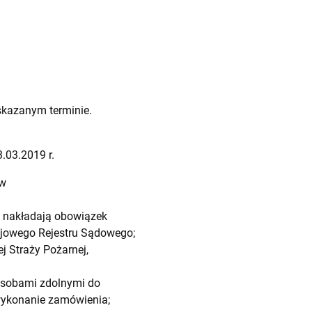
skazanym terminie.
.03.2019 r.
ów
wy nakładają obowiązek
rajowego Rejestru Sądowego;
 Straży Pożarnej,
 osobami zdolnymi do
 wykonanie zamówienia;