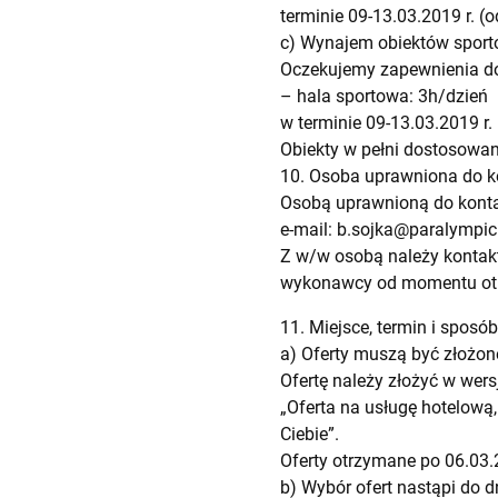
terminie 09-13.03.2019 r. (o
c) Wynajem obiektów sporto
Oczekujemy zapewnienia do
– hala sportowa: 3h/dzień
w terminie 09-13.03.2019 r.
Obiekty w pełni dostosowan
10. Osoba uprawniona do 
Osobą uprawnioną do kontak
e-mail:
b.sojka@paralympic.
Z w/w osobą należy kontak
wykonawcy od momentu otrz
11. Miejsce, termin i sposób
a) Oferty muszą być złożone
Ofertę należy złożyć w wersj
„Oferta na usługę hotelową
Ciebie”.
Oferty otrzymane po 06.03.
b) Wybór ofert nastąpi do d