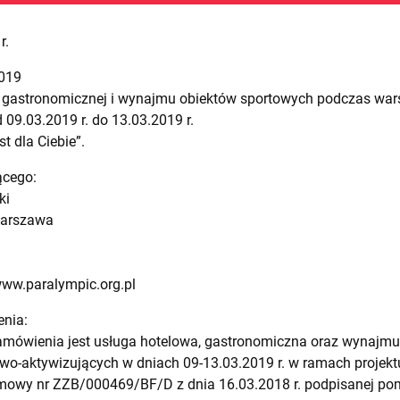
r.
2019
j, gastronomicznej i wynajmu obiektów sportowych podczas war
09.03.2019 r. do 13.03.2019 r.
t dla Ciebie”.
ącego:
ki
 Warszawa
www.paralympic.org.pl
enia:
amówienia jest usługa hotelowa, gastronomiczna oraz wynajm
o-aktywizujących w dniach 09-13.03.2019 r. w ramach projektu „
owy nr ZZB/000469/BF/D z dnia 16.03.2018 r. podpisanej po