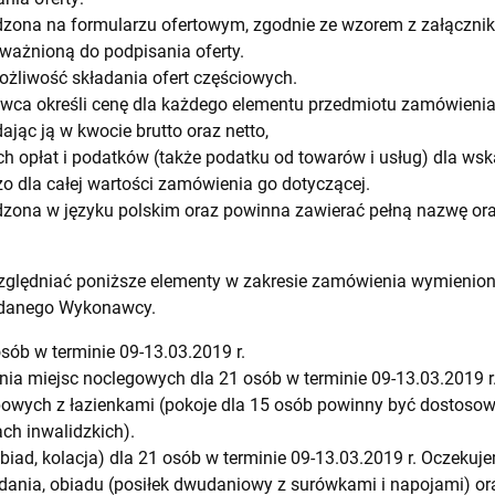
zona na formularzu ofertowym, zgodnie ze wzorem z załącznika
ważnioną do podpisania oferty.
liwość składania ofert częściowych.
ca określi cenę dla każdego elementu przedmiotu zamówieni
jąc ją w kwocie brutto oraz netto,
h opłat i podatków (także podatku od towarów i usług) dla wsk
zo dla całej wartości zamówienia go dotyczącej.
dzona w języku polskim oraz powinna zawierać pełną nazwę or
zględniać poniższe elementy w zakresie zamówienia wymienion
 danego Wykonawcy.
sób w terminie 09-13.03.2019 r.
a miejsc noclegowych dla 21 osób w terminie 09-13.03.2019 r
wych z łazienkami (pokoje dla 15 osób powinny być dostosow
ch inwalidzkich).
obiad, kolacja) dla 21 osób w terminie 09-13.03.2019 r. Oczeku
dania, obiadu (posiłek dwudaniowy z surówkami i napojami) ora