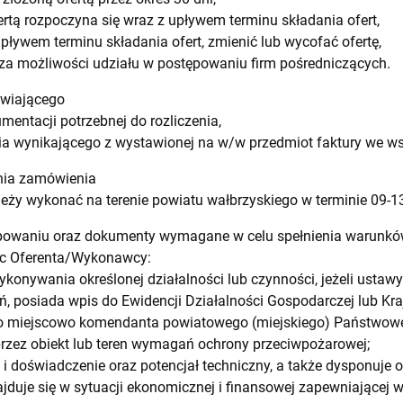
ertą rozpoczyna się wraz z upływem terminu składania ofert,
ływem terminu składania ofert, zmienić lub wycofać ofertę,
za możliwości udziału w postępowaniu firm pośredniczących.
awiającego
mentacji potrzebnej do rozliczenia,
ia wynikającego z wystawionej na w/w przedmiot faktury we w
ania zamówienia
eży wykonać na terenie powiatu wałbrzyskiego w terminie 09-13
ępowaniu oraz dokumenty wymagane w celu spełnienia warunk
c Oferenta/Wykonawcy:
ykonywania określonej działalności lub czynności, jeżeli usta
ń, posiada wpis do Ewidencji Działalności Gospodarczej lub K
go miejscowo komendanta powiatowego (miejskiego) Państwowej
przez obiekt lub teren wymagań ochrony przeciwpożarowej;
 i doświadczenie oraz potencjał techniczny, a także dysponuje
duje się w sytuacji ekonomicznej i finansowej zapewniającej