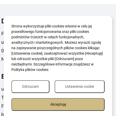
Dane teleadresowe
Strona wykorzystuje pliki cookies własne w celu jej
prawidłowego funkcjonowania oraz pliki cookies
Polski Komitet Paralimpijski
podmiotów trzecich w celach funkcjonalnych,
ul. Konwiktorska 9 lok. 2,
analitycznych i marketingowych. Możesz wyrazić zgodę
na zapisywanie poszczególnych plików cookies klikając
00-216 Warszawa
[Ustawienia cookie], zaakceptować wszystkie [Akceptuję]
NIP 5262358030
lub odrzucić wszystkie pliki [Odrzucam] poza
niezbędnymi. Szczegółowe informacje znajdziesz w
Polityka plików cookies
Biuro
Odrzucam
Ustawienia cookie
ul. Konwiktorska 9 lok. 2, Warszawa
Tel: +48 22 824 08 72
Akceptuję
Fax: +48 22 824 08 71
biuro@paralympic.org.pl