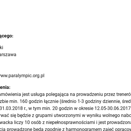
ącego:
ki
Warszawa
ww.paralympic.org.pl
enia:
mówienia jest usługa polegająca na prowadzeniu przez trener
czbie min. 160 godzin łącznie (średnio 1-3 godziny dziennie, śre
 31.03.2018 r., w tym min. 20 godzin w okresie 12.05-30.06.201
dbywać się będzie z grupami utworzonymi w wyniku wolnego nab
wacka liczy 10 osób z niepełnosprawnościami i jest prowadzo
jęcia prowadzone będą zgodnie z harmonogramem zajęć oprac