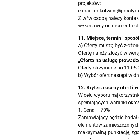
projektów:
e-mail:
m.kotwica@paralymp
Z w/w osobą należy kontak
wykonawcy od momentu otrz
11. Miejsce, termin i sposó
a) Oferty muszą być złożon
Ofertę należy złożyć w wersj
„Oferta na usługę prowadze
Oferty otrzymane po 11.05.
b) Wybór ofert nastąpi w d
12. Kryteria oceny ofert i
W celu wyboru najkorzystn
spełniających warunki okreś
1. Cena – 70%
Zamawiający będzie badał 
elementów zamieszczonych w
maksymalną punktację, zg