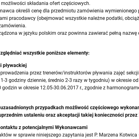
ożliwości składania ofert częściowych.
wca określi cenę dla przedmiotu zamówienia wymienionego po
tami pracodawcy (obejmować wszystkie należne podatki, obciążen
 zamówienia.
ządzona w języku polskim oraz powinna zawierać pełną nazwę
zględniać wszystkie poniższe elementy:
i pływackiej
rowadzenia przez trenerów/instruktorów pływania zajęć sekcji p
 1-3 godziny dziennie, średnio 2-3 razy w tygodniu) w okresie od
20 godzin w okresie 12.05-30.06.2017 r., zgodnie z harmonog
 uzasadnionych przypadkach możliwość częściowego wykona
o uprzednim ustaleniu oraz akceptacji takiej konieczności prz
kontaktu z potencjalnymi Wykonawcami
tów w sprawie niniejszego zapytania jest P. Marzena Kotwica 