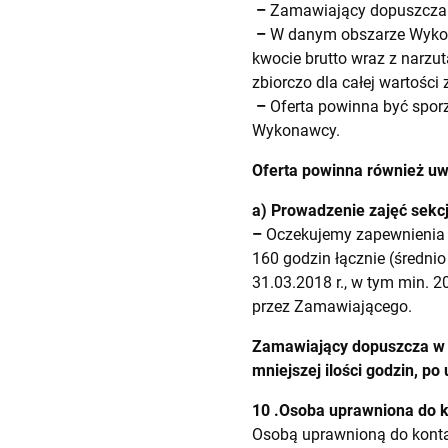
–
Zamawiający dopuszcza m
–
W danym obszarze Wykona
kwocie brutto wraz z narzu
zbiorczo dla całej wartości
–
Oferta powinna być spor
Wykonawcy.
Oferta powinna również uw
a) Prowadzenie zajęć sekcj
–
Oczekujemy zapewnienia p
160 godzin łącznie (średnio
31.03.2018 r., w tym min. 
przez Zamawiającego.
Zamawiający dopuszcza w
mniejszej ilości godzin, p
10 .Osoba uprawniona do 
Osobą uprawnioną do kontak