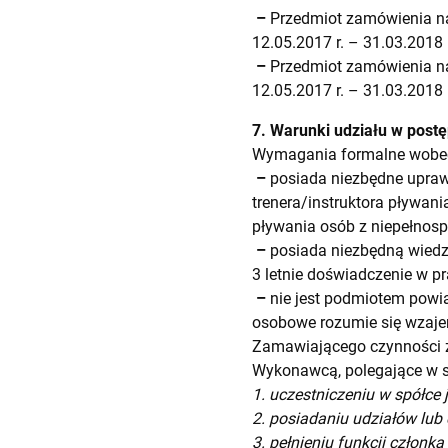
–
Przedmiot zamówienia na
12.05.2017 r. – 31.03.2018 r
–
Przedmiot zamówienia na
12.05.2017 r. – 31.03.2018 r
7. Warunki udziału w pos
Wymagania formalne wobe
–
posiada niezbędne uprawn
trenera/instruktora pływani
pływania osób z niepełnos
–
posiada niezbędną wiedz
3 letnie doświadczenie w p
–
nie jest podmiotem powi
osobowe rozumie się wzaj
Zamawiającego czynności 
Wykonawcą, polegające w s
1. uczestniczeniu w spółce 
2. posiadaniu udziałów lub 
3. pełnieniu funkcji człon