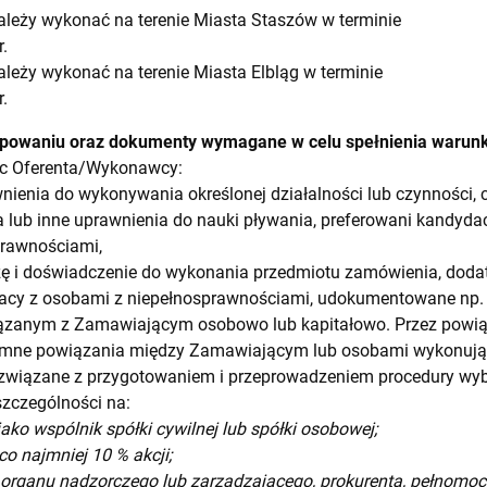
leży wykonać na terenie Miasta Staszów w terminie
.
leży wykonać na terenie Miasta Elbląg w terminie
.
tępowaniu oraz dokumenty wymagane w celu spełnienia waru
c Oferenta/Wykonawcy:
ienia do wykonywania określonej działalności lub czynności, c
a lub inne uprawnienia do nauki pływania, preferowani kandydaci:
prawnościami,
ę i doświadczenie do wykonania przedmiotu zamówienia, doda
racy z osobami z niepełnosprawnościami, udokumentowane np. 
ązanym z Zamawiającym osobowo lub kapitałowo. Przez powią
emne powiązania między Zamawiającym lub osobami wykonują
związane z przygotowaniem i przeprowadzeniem procedury wy
zczególności na:
jako wspólnik spółki cywilnej lub spółki osobowej;
co najmniej 10 % akcji;
ka organu nadzorczego lub zarządzającego, prokurenta, pełnomoc