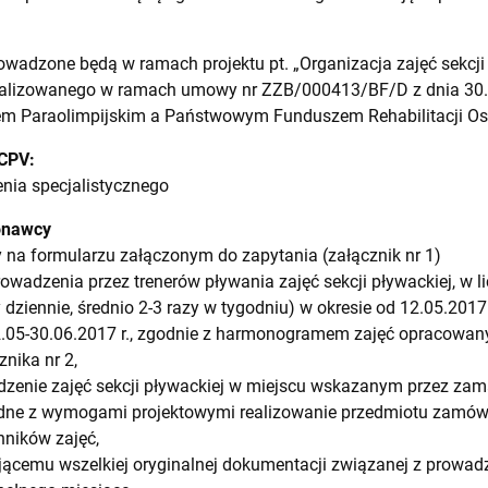
rowadzone będą w ramach projektu pt. „Organizacja zajęć sekcji
ealizowanego w ramach umowy nr ZZB/000413/BF/D z dnia 30.0
em Paraolimpijskim a Państwowym Funduszem Rehabilitacji O
 CPV:
enia specjalistycznego
onawcy
ty na formularzu załączonym do zapytania (załącznik nr 1)
wadzenia przez trenerów pływania zajęć sekcji pływackiej, w l
 dziennie, średnio 2-3 razy w tygodniu) w okresie od 12.05.2017 
12.05-30.06.2017 r., zgodnie z harmonogramem zajęć opracowa
znika nr 2,
enie zajęć sekcji pływackiej w miejscu wskazanym przez zam
godne z wymogami projektowymi realizowanie przedmiotu zamów
nników zajęć,
cemu wszelkiej oryginalnej dokumentacji związanej z prowadz