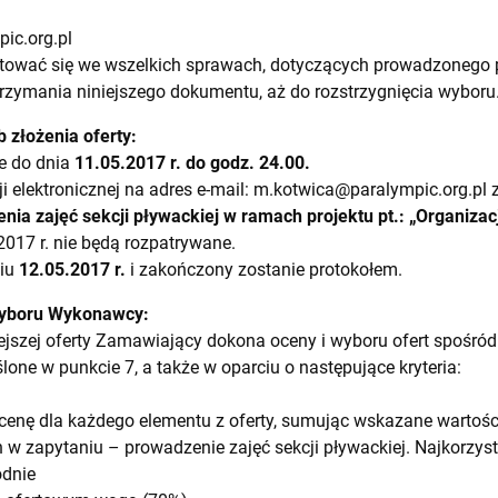
ic.org.pl
tować się we wszelkich sprawach, dotyczących prowadzonego 
ymania niniejszego dokumentu, aż do rozstrzygnięcia wyboru
b złożenia oferty:
e do dnia
11.05.2017 r. do godz. 24.00.
i elektronicznej na adres e-mail:
m.kotwica@paralympic.org.pl
z
nia zajęć sekcji pływackiej w ramach projektu pt.: „Organizacj
2017 r. nie będą rozpatrywane.
niu
12.05.2017 r.
i zakończony zostanie protokołem.
 wyboru Wykonawcy:
iejszej oferty Zamawiający dokona oceny i wyboru ofert spoś
lone w punkcie 7, a także w oparciu o następujące kryteria:
cenę dla każdego elementu z oferty, sumując wskazane wartoś
 zapytaniu – prowadzenie zajęć sekcji pływackiej. Najkorzystn
odnie