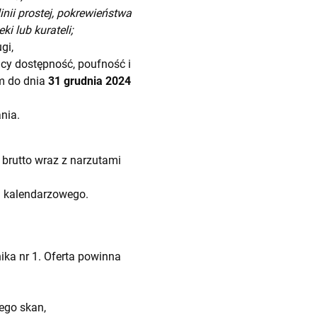
ii prostej, pokrewieństwa
i lub kurateli;
gi,
y dostępność, poufność i
em do dnia
31 grudnia 2024
nia.
 brutto wraz z narzutami
a kalendarzowego.
ka nr 1. Oferta powinna
ego skan,