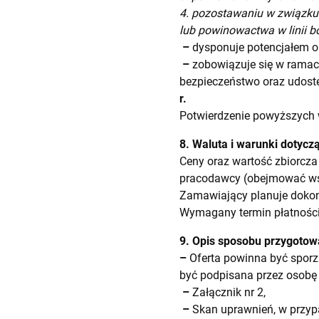
4. pozostawaniu w związku
lub powinowactwa w linii bo
–
dysponuje potencjałem o
–
zobowiązuje się w rama
bezpieczeństwo oraz udostę
r.
Potwierdzenie powyższych w
8. Waluta i warunki dotycz
Ceny oraz wartość zbiorcza
pracodawcy (obejmować wszy
Zamawiający planuje dokon
Wymagany termin płatności 
9. Opis sposobu przygotowa
–
Oferta powinna być sporz
być podpisana przez osobę
–
Załącznik nr 2,
–
Skan uprawnień, w przyp