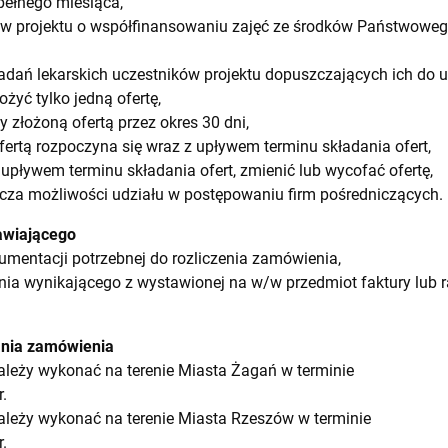
pełnego miesiąca,
w projektu o współfinansowaniu zajęć ze środków Państwowego
adań lekarskich uczestników projektu dopuszczających ich do ud
yć tylko jedną ofertę,
złożoną ofertą przez okres 30 dni,
fertą rozpoczyna się wraz z upływem terminu składania ofert,
pływem terminu składania ofert, zmienić lub wycofać ofertę,
za możliwości udziału w postępowaniu firm pośredniczących.
awiającego
umentacji potrzebnej do rozliczenia zamówienia,
nia wynikającego z wystawionej na w/w przedmiot faktury lu
ania zamówienia
leży wykonać na terenie Miasta Żagań w terminie
.
leży wykonać na terenie Miasta Rzeszów w terminie
.