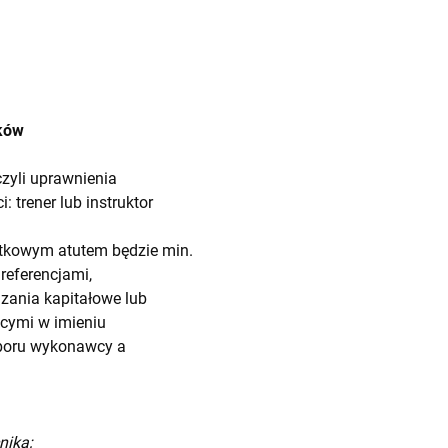
nków
zyli uprawnienia
 trener lub instruktor
tkowym atutem będzie min.
referencjami,
zania kapitałowe lub
cymi w imieniu
boru wykonawcy a
nika;