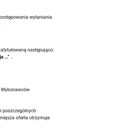
postępowania wyłaniania
.
atytułowaną następująco:
a …” .
ród Wykonawców
ci poszczególnych
iejsza oferta otrzymuje