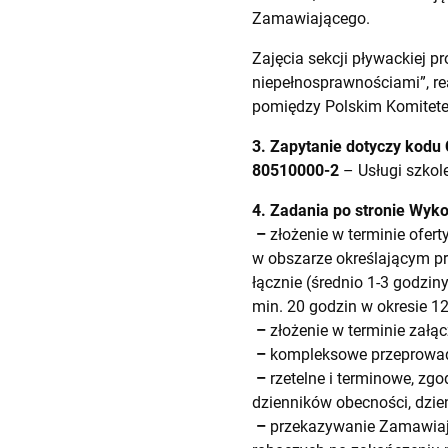
Zamawiającego.
Zajęcia sekcji pływackiej p
niepełnosprawnościami”, r
pomiędzy Polskim Komitet
3. Zapytanie dotyczy kodu
80510000-2
– Usługi szkol
4. Zadania po stronie Wyk
–
złożenie w terminie ofer
w obszarze określającym pro
łącznie (średnio 1-3 godziny
min. 20 godzin w okresie 
–
złożenie w terminie załąc
–
kompleksowe przeprowadz
–
rzetelne i terminowe, z
dzienników obecności, dzie
–
przekazywanie Zamawiają