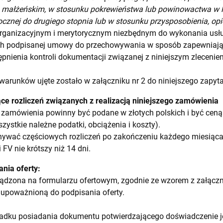
 małżeńskim, w stosunku pokrewieństwa lub powinowactwa w lin
cznej do drugiego stopnia lub w stosunku przysposobienia, opiek
rganizacyjnym i merytorycznym niezbędnym do wykonania usłu
ch podpisanej umowy do przechowywania w sposób zapewniając
pnienia kontroli dokumentacji związanej z niniejszym zleceni
arunków ujęte zostało w załączniku nr 2 do niniejszego zapyta
ące rozliczeń związanych z realizacją niniejszego zamówienia
 zamówienia powinny być podane w złotych polskich i być ceną
stkie należne podatki, obciążenia i koszty).
ywać częściowych rozliczeń po zakończeniu każdego miesiąc
FV nie krótszy niż 14 dni.
nia oferty:
ądzona na formularzu ofertowym, zgodnie ze wzorem z załączni
 upoważnioną do podpisania oferty.
adku posiadania dokumentu potwierdzającego doświadczenie j