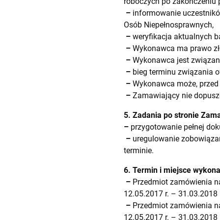
roboczych po zakończeniu 
–
informowanie uczestnikó
Osób Niepełnosprawnych,
–
weryfikacja aktualnych b
–
Wykonawca ma prawo złoż
–
Wykonawca jest związany 
–
bieg terminu związania o
–
Wykonawca może, przed u
–
Zamawiający nie dopuszc
5. Zadania po stronie Zam
–
przygotowanie pełnej dok
–
uregulowanie zobowiąza
terminie.
6. Termin i miejsce wykon
–
Przedmiot zamówienia na
12.05.2017 r. – 31.03.2018 r
–
Przedmiot zamówienia na
12.05.2017 r. – 31.03.2018 r