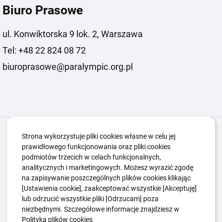
Biuro Prasowe
ul. Konwiktorska 9 lok. 2, Warszawa
Tel: +48 22 824 08 72
biuroprasowe@paralympic.org.pl
Igrzyska Paralimpijskie
O nas
Projekty
Strona wykorzystuje pliki cookies własne w celu jej
prawidłowego funkcjonowania oraz pliki cookies
Kwalifikacje ZSK
Kluby
Aktualności
Galeria
podmiotów trzecich w celach funkcjonalnych,
Edukacja
Guttmanny
Kontakt
analitycznych i marketingowych. Możesz wyrazić zgodę
na zapisywanie poszczególnych plików cookies klikając
[Ustawienia cookie], zaakceptować wszystkie [Akceptuję]
lub odrzucić wszystkie pliki [Odrzucam] poza
Polityka Ochrony Dzieci
Sygnaliści
niezbędnymi. Szczegółowe informacje znajdziesz w
Polityka plików cookie
Polityka prywatności
Polityka plików cookies