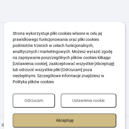
Igrzyska Paralimpijskie
O nas
Projekty
Strona wykorzystuje pliki cookies własne w celu jej
prawidłowego funkcjonowania oraz pliki cookies
Kwalifikacje ZSK
Kluby
Aktualności
Galeria
podmiotów trzecich w celach funkcjonalnych,
Edukacja
Guttmanny
Kontakt
analitycznych i marketingowych. Możesz wyrazić zgodę
na zapisywanie poszczególnych plików cookies klikając
[Ustawienia cookie], zaakceptować wszystkie [Akceptuję]
lub odrzucić wszystkie pliki [Odrzucam] poza
Polityka Ochrony Dzieci
Sygnaliści
niezbędnymi. Szczegółowe informacje znajdziesz w
Polityka plików cookie
Polityka prywatności
Polityka plików cookies
Odrzucam
Ustawienia cookie
Akceptuję
© 2026 All Rights Reserved.