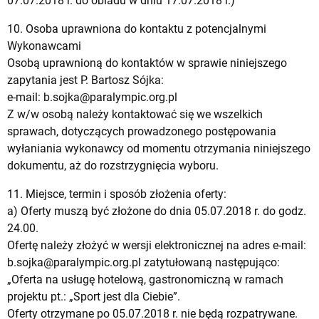
07.07.2018 r. do obiadu w dniu 17.07.2018 r.)
10. Osoba uprawniona do kontaktu z potencjalnymi
Wykonawcami
Osobą uprawnioną do kontaktów w sprawie niniejszego
zapytania jest P. Bartosz Sójka:
e-mail:
b.sojka@paralympic.org.pl
Z w/w osobą należy kontaktować się we wszelkich
sprawach, dotyczących prowadzonego postępowania
wyłaniania wykonawcy od momentu otrzymania niniejszego
dokumentu, aż do rozstrzygnięcia wyboru.
11. Miejsce, termin i sposób złożenia oferty:
a) Oferty muszą być złożone do dnia 05.07.2018 r. do godz.
24.00.
Ofertę należy złożyć w wersji elektronicznej na adres e-mail:
b.sojka@paralympic.org.pl
zatytułowaną następująco:
„Oferta na usługę hotelową, gastronomiczną w ramach
projektu pt.: „Sport jest dla Ciebie”.
Oferty otrzymane po 05.07.2018 r. nie będą rozpatrywane.